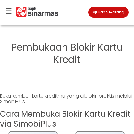
☰
×
Ajukan Sekarang

Kartu
Kredit
Pembukaan Blokir Kartu
Promo
Menarik
Kredit
Panduan
Mudah
FAQ
▾
Anda
Buka kembali kartu kreditmu yang diblokir, praktis melalui
berada
SimobiPlus.
di
Perbankan
Personal
Cara Membuka Blokir Kartu Kredit
via SimobiPlus
Perbankan
Ajukan
Prioritas
Sekarang