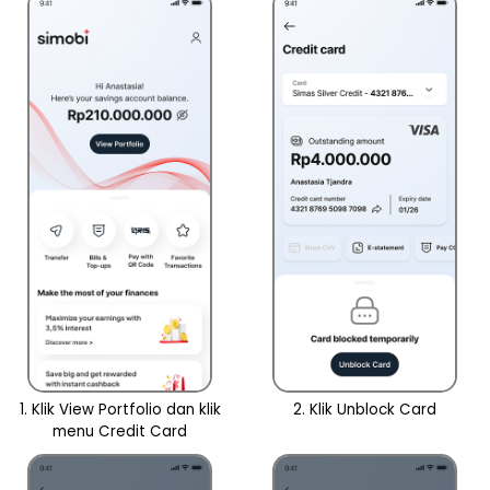
Perbankan
Bisnis
ID
|
Teman
KPR
EN
SimobiPlus
Layanan
Informasi
Nasabah
Hubungan
Investor
Karir
1. Klik View Portfolio dan klik
2. Klik Unblock Card
menu Credit Card