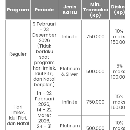
Min.
Jenis
Diskon
Program
Periode
Transaksi
Kartu
(Rp)
(Rp)
9 Februari
- 23
10%
Desember
Infinite
750.000
maks.
2026
150.000
(Tidak
berlaku
Reguler
saat
program
5%
hari Imlek,
Platinum
500.000
maks.
Idul Fitri,
& Silver
100.000
dan Natal
berjalan)
14 - 22
15%
Februari
Infinite
750.000
maks.
2026,
Hari
150.000
14 - 22
Imlek,
Maret
Idul Fitri,
2026,
10%
dan Natal
Platinum
24 - 31
500.000
maks.