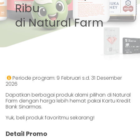
Ribu
Perbankan
Bisnis
ID
di Natural Farm
|
Teman
KPR
EN
SimobiPlus
Layanan
Informasi
Nasabah
Periode program: 9 Februari s.d. 31 Desember

2026
Hubungan
Dapatkan berbagai produk alami pilihan di Natural
Investor
Farm dengan harga lebih hemat pakai Kartu Kredit
Bank Sinarmas.
Karir
Yuk, beli produk favoritmu sekarang!
Detail Promo