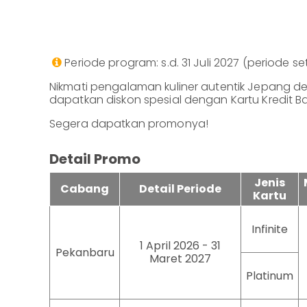
Perbankan
Bisnis
ID
|
Teman
Periode program: s.d. 31 Juli 2027 (periode

KPR
EN
Nikmati pengalaman kuliner autentik Jepang 
dapatkan diskon spesial dengan Kartu Kredit B
SimobiPlus
Segera dapatkan promonya!
Layanan
Informasi
Detail Promo
Nasabah
Jenis
Cabang
Detail Periode
Kartu
Hubungan
Investor
Infinite
Karir
1 April 2026 - 31
Pekanbaru
Maret 2027
Platinum