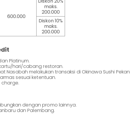
Diskon 20%
maks.
200.000
600.000
Diskon 10%
maks.
200.000
dit
 dan Platinum.
/kartu/hari/cabang restoran.
aat Nasabah melakukan transaksi di Okinawa Sushi Peka
armas sesuai ketentuan.
s charge.
digabungkan dengan promo lainnya.
ekanbaru dan Palembang.