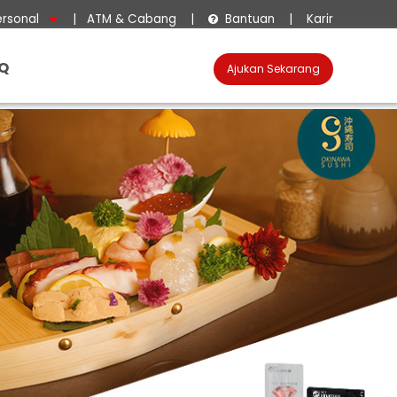
ersonal
|
ATM & Cabang
|
Bantuan
|
Karir

Q
Ajukan Sekarang