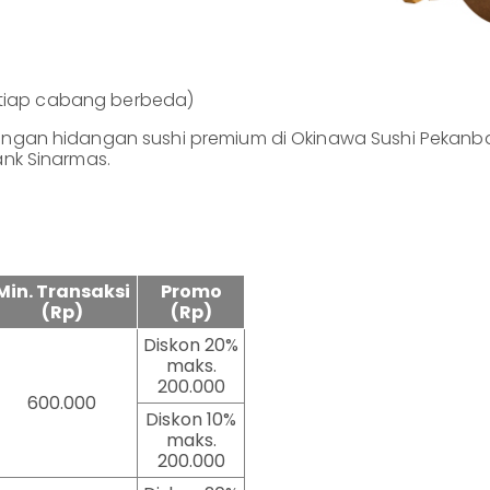
 setiap cabang berbeda)
dengan hidangan sushi premium di Okinawa Sushi Pekanb
ank Sinarmas.
Min. Transaksi
Promo
(Rp)
(Rp)
Diskon 20%
maks.
200.000
600.000
Diskon 10%
maks.
200.000