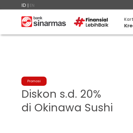
ID
|
EN
×

Kar
Kre
Kartu
Kredit
Promo
Menarik
Panduan
Mudah
FAQ
Promosi
Diskon s.d. 20%
▾
Anda
berada
di
di Okinawa Sushi
Perbankan
Personal
Perbankan
Ajukan
Prioritas
Sekarang