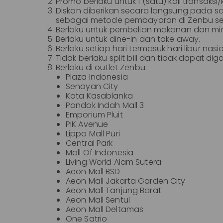
Promo berlaku untuk 1 (satu) kali transaksi/
Diskon diberikan secara langsung pada s
sebagai metode pembayaran di Zenbu ses
Berlaku untuk pembelian makanan dan m
Berlaku untuk dine-in dan take away.
Berlaku setiap hari termasuk hari libur nasi
Tidak berlaku split bill dan tidak dapat 
Berlaku di outlet Zenbu:
Plaza Indonesia
Senayan City
Kota Kasablanka
Pondok Indah Mall 3
Emporium Pluit
PIK Avenue
Lippo Mall Puri
Central Park
Mall Of Indonesia
Living World Alam Sutera
Aeon Mall BSD
Aeon Mall Jakarta Garden City
Aeon Mall Tanjung Barat
Aeon Mall Sentul
Aeon Mall Deltamas
One Satrio