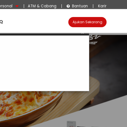
ersonal
|
ATM & Cabang
|
Bantuan
|
Karir

Q
Ajukan Sekarang
×