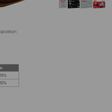
Dapatkan
o
25%
20%