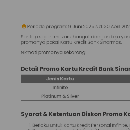
Perbankan
Bisnis
ID
|
Teman
Periode program: 9 Juni 2025 s.d. 30 April 20

KPR
EN
Santap sajian mozaru hangat dengan keju yang
promonya pakai Kartu Kredit Bank Sinarmas.
SimobiPlus
Nikmati promonya sekarang!
Layanan
Informasi
Detail Promo Kartu Kredit Bank Sin
Nasabah
Jenis Kartu
Hubungan
Infinite
Investor
Platinum & Silver
Karir
Syarat & Ketentuan Diskon Promo Ka
Berlaku untuk Kartu Kredit Personal Infini