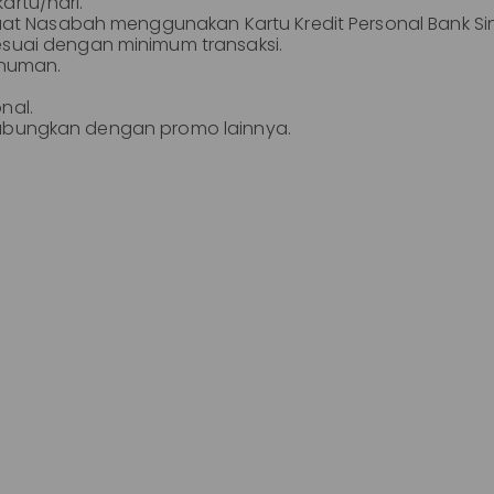
kartu/hari.
aat Nasabah menggunakan Kartu Kredit Personal Bank S
uai dengan minimum transaksi.
inuman.
onal.
digabungkan dengan promo lainnya.