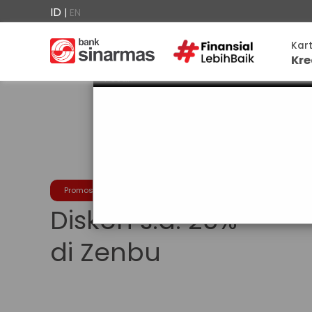
ID
|
EN
×

Kar
Kre
Kartu
Kredit
Pesan
Promo
Menarik
Panduan
Mudah
FAQ
Promosi
Diskon s.d. 25%
▾
Anda
berada
di
di Zenbu
Perbankan
Personal
Perbankan
Ajukan
Prioritas
Sekarang