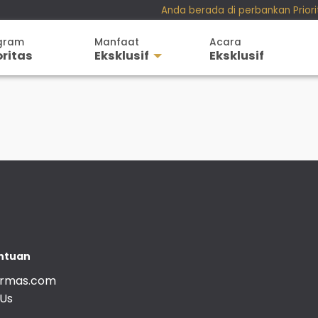
Anda berada di perbankan Prior
Perbankan Personal
gram
Manfaat
Acara
Perbankan Bisnis
oritas
Eksklusif
Eksklusif
Teman KPR
Perbankan
SimobiPlus
Perjalanan
Layanan
Pendidikan
Informasi Nasabah
Gaya Hidup
Hubungan Investor
ntuan
armas.com
 Us