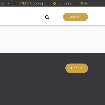
|
|
|
itas
ATM & Cabang
Bantuan
Karir

Join Us

Find Us