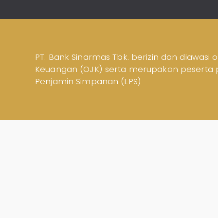
ID
Teman
KPR
|
EN
SimobiPlus
Layanan
PT. Bank Sinarmas Tbk. berizin dan diawasi o
Keuangan (OJK) serta merupakan peserta
Informasi
Nasabah
Penjamin Simpanan (LPS)
Hubungan
Investor
Karir