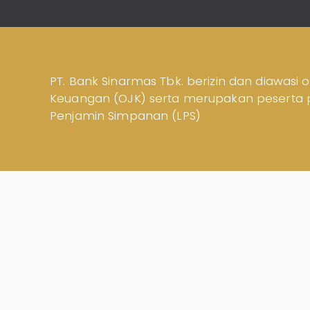
ID
Teman
KPR
|
EN
SimobiPlus
Layanan
PT. Bank Sinarmas Tbk. berizin dan diawasi o
Keuangan (OJK) serta merupakan peserta
Informasi
Nasabah
Penjamin Simpanan (LPS)
Hubungan
Investor
Karir