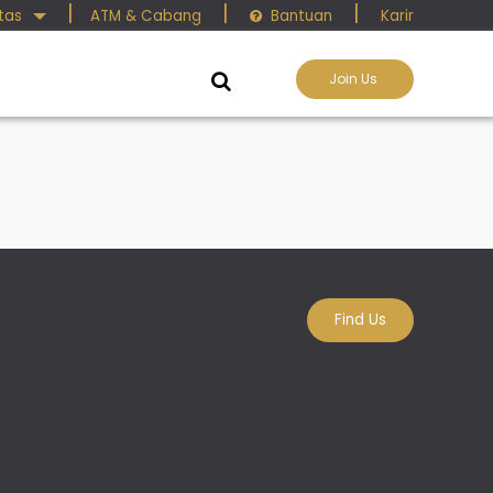
|
|
|
itas
ATM & Cabang
Bantuan
Karir

Join Us

Find Us