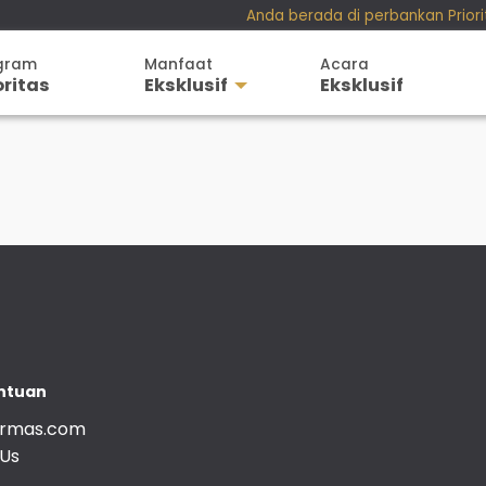
Anda berada di perbankan Prior
Perbankan Personal
gram
Manfaat
Acara
Perbankan Bisnis
oritas
Eksklusif
Eksklusif
Teman KPR
Perbankan
SimobiPlus
Perjalanan
Layanan
Pendidikan
Informasi Nasabah
Gaya Hidup
Hubungan Investor
ntuan
armas.com
 Us