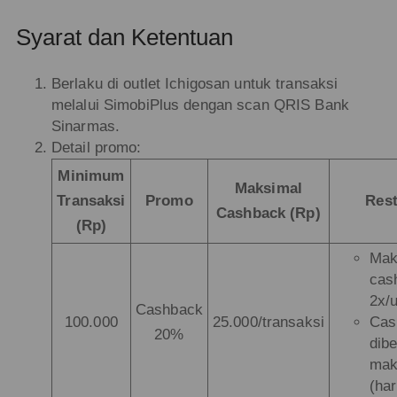
Syarat dan Ketentuan
Berlaku di outlet Ichigosan untuk transaksi
melalui SimobiPlus dengan scan QRIS Bank
Sinarmas.
Detail promo:
Minimum
Maksimal
Transaksi
Promo
Rest
Cashback (Rp)
(Rp)
Mak
cas
2x/
Cashback
100.000
25.000/transaksi
Cas
20%
dibe
ma
(har