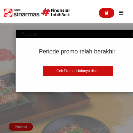


Pesan
Periode promo telah berakhir.
Cek Promosi lainnya disini
Promosi