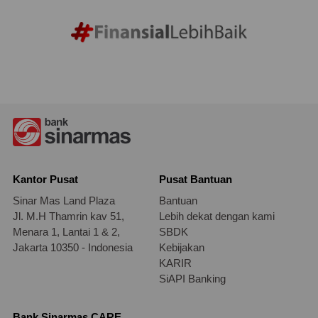
Kantor Pusat
Pusat Bantuan
Sinar Mas Land Plaza
Bantuan
Jl. M.H Thamrin kav 51,
Lebih dekat dengan kami
Menara 1, Lantai 1 & 2,
SBDK
Jakarta 10350 - Indonesia
Kebijakan
KARIR
SiAPI Banking
Bank Sinarmas CARE