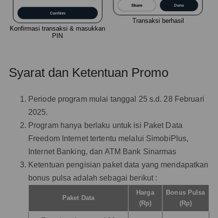
Transaksi berhasil
Konfirmasi transaksi & masukkan
PIN
Syarat dan Ketentuan Promo
Periode program mulai tanggal 25 s.d. 28 Februari
2025.
Program hanya berlaku untuk isi Paket Data
Freedom Internet tertentu melalui SimobiPlus,
Internet Banking, dan ATM Bank Sinarmas
Ketentuan pengisian paket data yang mendapatkan
bonus pulsa adalah sebagai berikut :
Harga
Bonus Pulsa
Paket Data
(Rp)
(Rp)