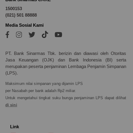
1500153
(021) 501 88888
Media Sosial Kami
PT. Bank Sinarmas Tbk. berizin dan diawasi oleh Otoritas
Jasa Keuangan (OJK) dan Bank Indonesia (BI) serta
merupakan peserta penjaminan Lembaga Penjamin Simpanan
(LPS).
Maksimum nilai simpanan yang dijamin LPS
per Nasabah per bank adalah Rp2 miliar.
Untuk mengetahui tingkat suku bunga penjaminan LPS dapat dilihat
di sini
Link