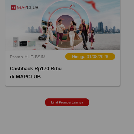
Hingga 31/08/2026
Promo HUT-BSIM
Cashback Rp170 Ribu
di MAPCLUB
Lihat Promosi Lainnya