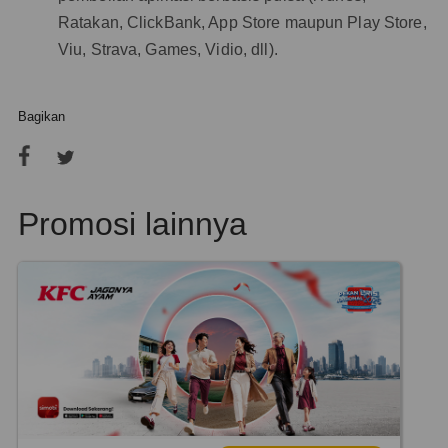
Ratakan, ClickBank, App Store maupun Play Store,
Viu, Strava, Games, Vidio, dll).
Bagikan
Promosi lainnya