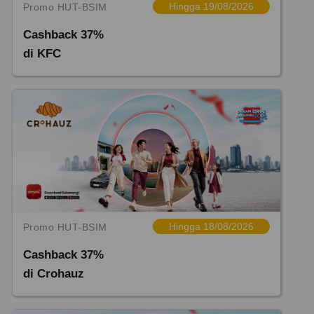
Hingga 19/08/2026
Promo HUT-BSIM
Cashback 37%
di KFC
Hingga 18/08/2026
Promo HUT-BSIM
Cashback 37%
di Crohauz