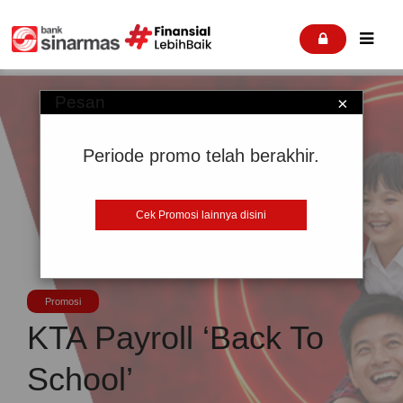


Pesan
×
Periode promo telah berakhir.
Cek Promosi lainnya disini
Promosi
KTA Payroll ‘Back To
School’