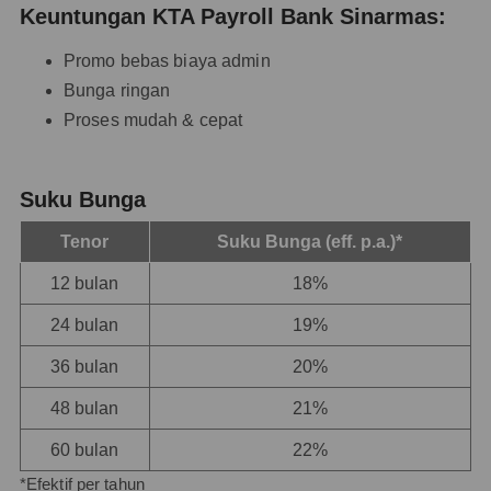
Keuntungan KTA Payroll Bank Sinarmas:
Promo bebas biaya admin
Bunga ringan
Proses mudah & cepat
Suku Bunga
Tenor
Suku Bunga (eff. p.a.)*
12 bulan
18%
24 bulan
19%
36 bulan
20%
48 bulan
21%
60 bulan
22%
*Efektif per tahun