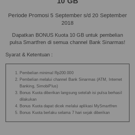
10 GB
Periode Promosi 5 September s/d 20 September
2018
Dapatkan BONUS Kuota 10 GB untuk pembelian
pulsa Smartfren di semua channel Bank Sinarmas!
Syarat & Ketentuan :
Pembelian minimal Rp200.000
Pembelian melalui channel Bank Sinarmas (ATM, Internet
Banking, SimobiPlus)
Bonus Kuota diberikan langsung setelah isi pulsa berhasil
dilakukan
Bonus Kuota dapat dicek melalui aplikasi MySmartfren
Bonus Kuota berlaku selama 7 hari sejak diberikan