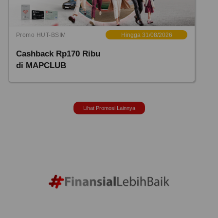
Promo HUT-BSIM
Hingga 31/08/2026
Cashback Rp170 Ribu
di MAPCLUB
Lihat Promosi Lainnya