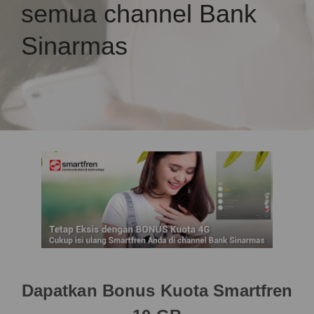
semua channel Bank
Sinarmas
Dapatkan Bonus Kuota Smartfren