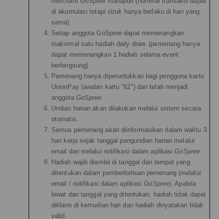
merchant GoSpree manapun (nominal transaksi dapat
di akumulasi tetapi struk hanya berlaku di hari yang
sama).
Setiap anggota GoSpree dapat memenangkan
maksimal satu hadiah daily draw. (pemenang hanya
dapat memenangkan 1 hadiah selama event
berlangsung).
Pemenang hanya diperuntukkan bagi pengguna kartu
UnionPay (awalan kartu "62") dan telah menjadi
anggota
GoSpree
.
Undian harian akan dilakukan melalui sistem secara
otomatis.
Semua pemenang akan diinformasikan dalam waktu 3
hari kerja sejak tanggal pengundian harian melalui
email dan melalui notifikasi dalam aplikasi
GoSpree
.
Hadiah wajib diambil di tanggal dan tempat yang
ditentukan dalam pemberitahuan pemenang (melalui
email / notifikasi dalam aplikasi
GoSpree
). Apabila
lewat dari tanggal yang ditentukan, hadiah tidak dapat
diklaim di kemudian hari dan hadiah dinyatakan tidak
valid.