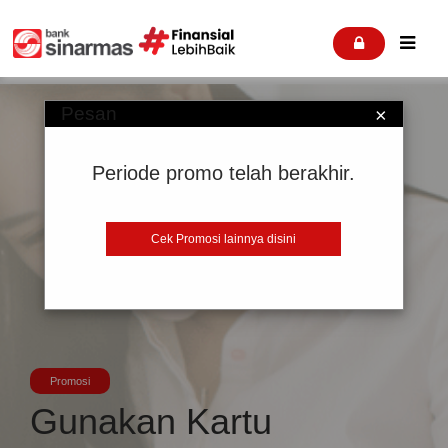


Pesan
×
Periode promo telah berakhir.
Cek Promosi lainnya disini
Promosi
Gunakan Kartu