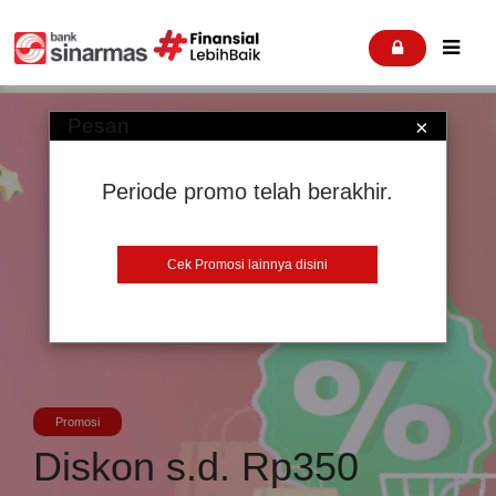


Pesan
×
Periode promo telah berakhir.
Cek Promosi lainnya disini
Promosi
Diskon s.d. Rp350