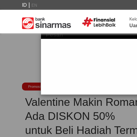
|
ID
EN
Kel
Ua
Pesan
Promosi
Valentine Makin Roman
Ada DISKON 50%
untuk Beli Hadiah Te