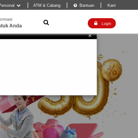
|
|
|
Personal
ATM & Cabang
Bantuan
Karir


formasi


Login
tuk Anda
×