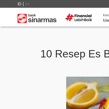
|
ID
EN
Kel
Ua
10 Resep Es B