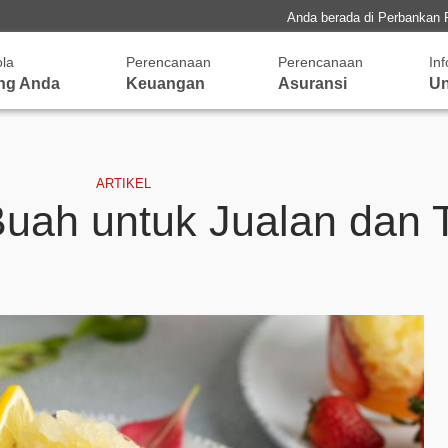
Anda berada di Perbankan 
ola
Perencanaan
Perencanaan
In
ng Anda
Keuangan
Asuransi
Un
ARTIKEL
uah untuk Jualan dan T