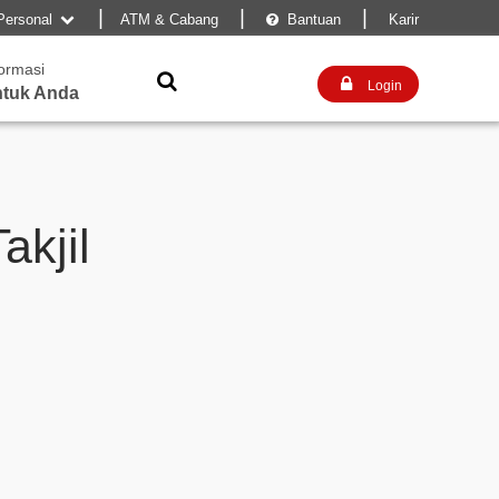
|
|
|
Personal
ATM & Cabang
Bantuan
Karir


formasi


Login
tuk Anda
akjil