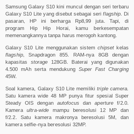
Samsung Galaxy S10 kini muncul dengan seri terbaru
Galaxy S10 Lite yang disebut sebagai seri
flagship
. Di
pasaran, HP ini berharga Rp8,99 juta. Tapi, di
program Hip Hip Horai, kamu berkesempatan
memenangkannya tanpa harus merogoh kantong.
Galaxy S10 Lite menggunakan sistem
chipset
kelas
flagship
, Snapdragon 855. RAM-nya 8GB dengan
kapasitas
storage
128GB. Baterai yang digunakan
4.500 mAh serta mendukung
Super Fast Charging
45W.
Soal kamera, Galaxy S10 Lite memiliki
triple camera.
Satu kamera wide 48 MP punya fitur spesial Super
Steady OIS dengan
autofocus
dan
aperture
f/2.0.
Kamera
ultra-wide
mampu beresolusi 12 MP dan
f/2.2. Satu kamera makronya beresolusi 5M, dan
kamera selfie-nya beresolusi 32MP.