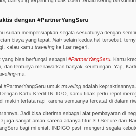
l, dan yang terpenting tidak boleh terlalu sering berkomu
raktis dengan #PartnerYangSeru
mu sudah mempersiapkan segala sesuatunya dengan sempu
ncian biaya yang tepat.
Nah
selain kedua hal tersebut, terny
agi, kalau kamu
traveling
ke luar negeri.
t yang bisa berfungsi sebagai
#PartnerYangSeru
. Kartu kre
 dan tentunya menawarkan banyak keuntungan. Yap, Kartu
raveling
-mu.
ai #PartnerYangSeru untuk
traveling
adalah kepraktisannya
Dengan Kartu Kredit INDIGO, kamu tidak perlu repot merog
i makin tertata rapi karena semuanya tercatat di dalam ri
nnya. Jadi bisa diterima sebagai alat pembayaran di ne
GO juga sangat aman karena adanya fitur 3D Secure dari B
angSeru bagi milenial, INDIGO pasti mengerti segala kebu