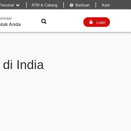
|
|
|
Personal
ATM & Cabang
Bantuan
Karir


formasi


Login
tuk Anda
di India