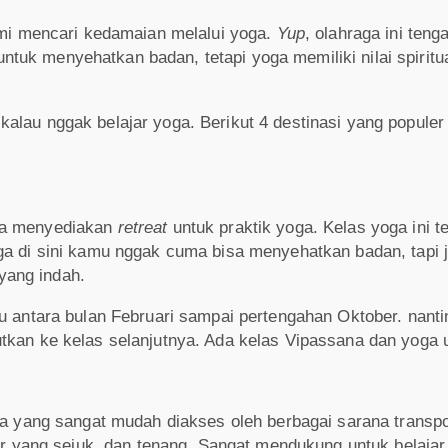
i mencari kedamaian melalui yoga.
Yup
, olahraga ini teng
tuk menyehatkan badan, tetapi yoga memiliki nilai spirit
lau nggak belajar yoga. Berikut 4 destinasi yang populer 
ena menyediakan
retreat
untuk praktik yoga. Kelas yoga ini t
ga di sini kamu nggak cuma bisa menyehatkan badan, tapi j
yang indah.
tu antara bulan Februari sampai pertengahan Oktober. nant
tkan ke kelas selanjutnya. Ada kelas Vipassana dan yoga 
ra yang sangat mudah diakses oleh berbagai sarana transpo
fer yang sejuk, dan tenang. Sangat mendukung untuk belajar