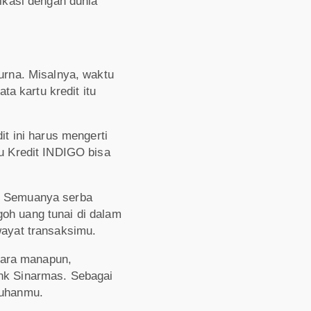
nikasi dengan dunia
rna. Misalnya, waktu
ata kartu kredit itu
dit ini harus mengerti
 Kredit INDIGO bisa
. Semuanya serba
oh uang tunai di dalam
wayat transaksimu.
gara manapun,
ank Sinarmas. Sebagai
tuhanmu.