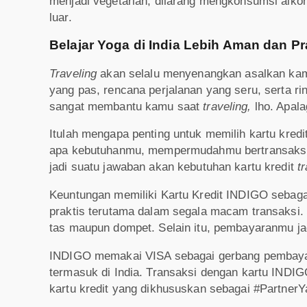
menjadi vegetarian, dilarang mengkonsumsi alkoho
luar.
Belajar Yoga di India Lebih Aman dan P
Traveling
akan selalu menyenangkan asalkan ka
yang pas, rencana perjalanan yang seru, serta ri
sangat membantu kamu saat
traveling,
lho. Apal
Itulah mengapa penting untuk memilih kartu kredi
apa kebutuhanmu, mempermudahmu bertransaksi,
jadi suatu jawaban akan kebutuhan kartu kredit
t
Keuntungan memiliki Kartu Kredit INDIGO sebag
praktis terutama dalam segala macam transaksi. 
tas maupun dompet. Selain itu, pembayaranmu jad
INDIGO memakai VISA sebagai gerbang pembayara
termasuk di India. Transaksi dengan kartu INDI
kartu kredit yang dikhususkan sebagai #PartnerY