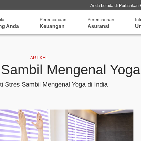
Anda berada di Perbankan 
ola
Perencanaan
Perencanaan
In
ng Anda
Keuangan
Asuransi
Un
ARTIKEL
s Sambil Mengenal Yoga 
ti Stres Sambil Mengenal Yoga di India