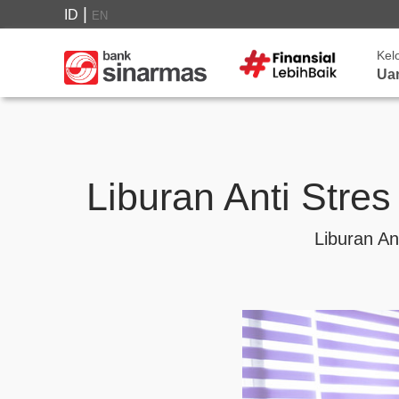
|
ID
EN
Kel
Ua
Liburan Anti Stre
Liburan An