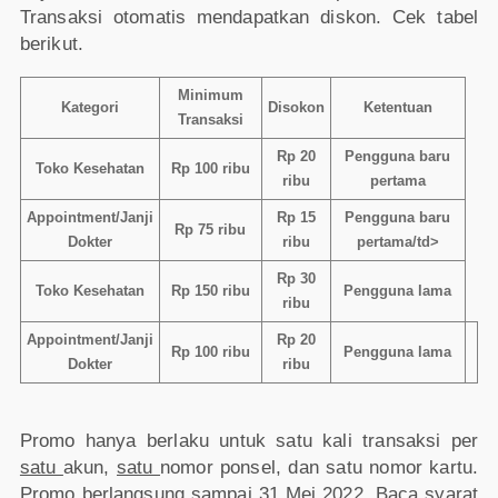
Transaksi otomatis mendapatkan diskon. Cek tabel
berikut.
Minimum
Kategori
Disokon
Ketentuan
Transaksi
Rp 20
Pengguna baru
Toko Kesehatan
Rp 100 ribu
ribu
pertama
Appointment/Janji
Rp 15
Pengguna baru
Rp 75 ribu
Dokter
ribu
pertama/td>
Rp 30
Toko Kesehatan
Rp 150 ribu
Pengguna lama
ribu
Appointment/Janji
Rp 20
Rp 100 ribu
Pengguna lama
Dokter
ribu
Promo hanya berlaku untuk satu kali transaksi per
satu
akun,
satu
nomor ponsel, dan satu nomor kartu.
Promo berlangsung sampai 31 Mei 2022. Baca syarat