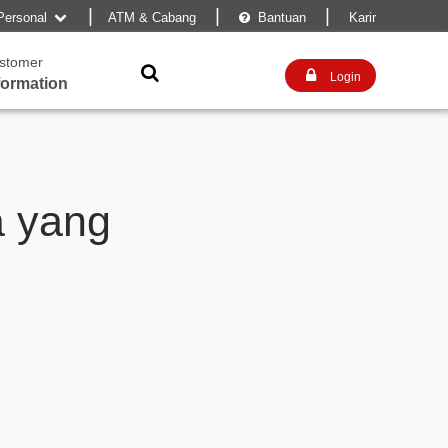
|
|
|
Personal
ATM & Cabang
Bantuan
Karir


stomer


Login
formation
a yang