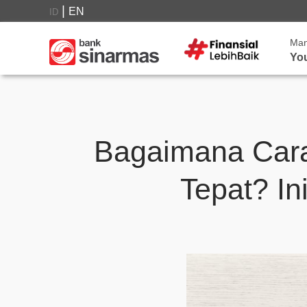
|
EN
ID
Ma
Yo
Bagaimana Cara
Tepat? I