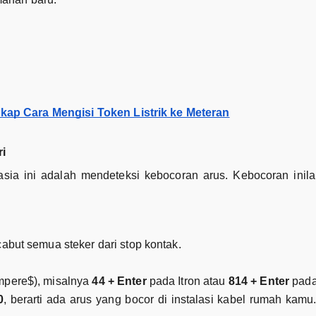
ap Cara Mengisi Token Listrik ke Meteran
i
hasia ini adalah mendeteksi kebocoran arus. Kebocoran ini
cabut semua steker dari stop kontak.
Ampere$), misalnya
44 + Enter
pada Itron atau
814 + Enter
pada
0
, berarti ada arus yang bocor di instalasi kabel rumah kamu