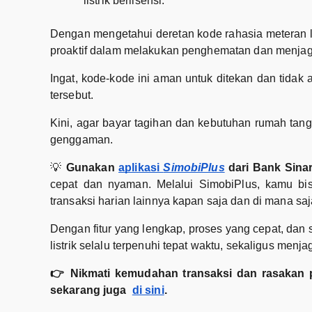
listrik berlisensi.
Dengan mengetahui deretan kode rahasia meteran list
proaktif dalam melakukan penghematan dan menjaga k
Ingat, kode-kode ini aman untuk ditekan dan tida
tersebut.
Kini, agar bayar tagihan dan kebutuhan rumah tan
genggaman.
💡
Gunakan
aplikasi
SimobiPlus
dari Bank Sina
cepat dan nyaman. Melalui SimobiPlus, kamu b
transaksi harian lainnya kapan saja dan di mana saj
Dengan fitur yang lengkap, proses yang cepat, dan
listrik selalu terpenuhi tepat waktu, sekaligus menja
👉 Nikmati kemudahan transaksi dan rasakan p
sekarang juga
di sini
.