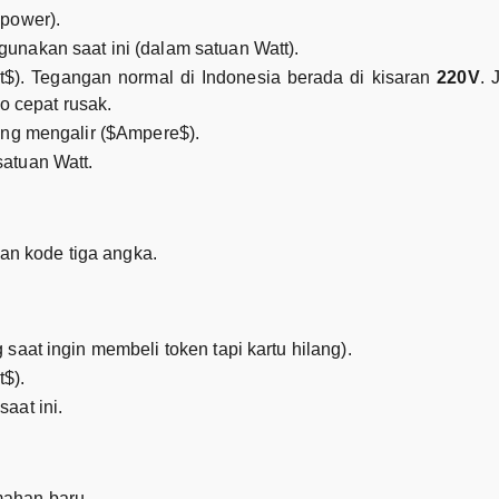
 power).
nakan saat ini (dalam satuan Watt).
t$). Tegangan normal di Indonesia berada di kisaran
220V
. 
ko cepat rusak.
ang mengalir ($Ampere$).
atuan Watt.
n kode tiga angka.
saat ingin membeli token tapi kartu hilang).
t$).
aat ini.
mahan baru.