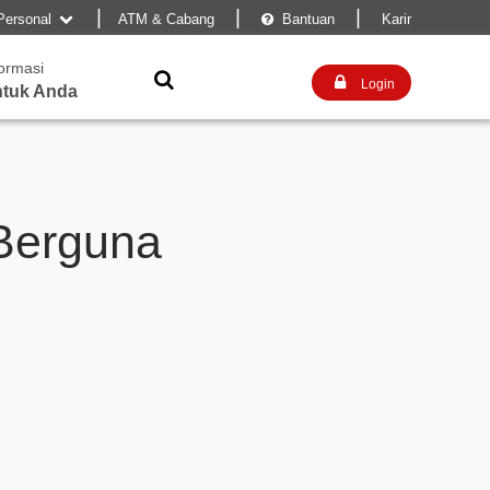
|
|
|
Personal
ATM & Cabang
Bantuan
Karir


formasi


Login
tuk Anda
 Berguna