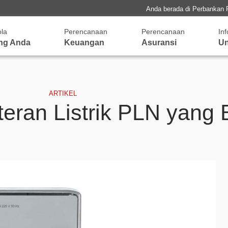
Anda berada di Perbankan 
ola
Perencanaan
Perencanaan
In
ng Anda
Keuangan
Asuransi
Un
ARTIKEL
eran Listrik PLN yang