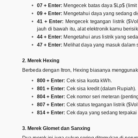
07 + Enter:
Mengecek batas daya $Lp$ (limit
09 + Enter:
Mengetahui daya yang sedang digu
41 + Enter:
Mengecek tegangan listrik ($Vol
jauh di bawah itu, alat elektronik kamu berisi
44 + Enter:
Mengetahui arus listrik yang sed
47 + Enter:
Melihat daya yang masuk dalam s
2. Merek Hexing
Berbeda dengan Itron, Hexing biasanya menggunaka
800 + Enter:
Cek sisa kuota kWh.
801 + Enter:
Cek sisa kredit (dalam Rupiah).
804 + Enter:
Cek nomor seri meteran (penting 
807 + Enter:
Cek status tegangan listrik ($Vol
814 + Enter:
Cek daya yang sedang terpakai s
3. Merek Glomet dan Sanxing
Dua merek ini juga cukup sering ditemukan di peru