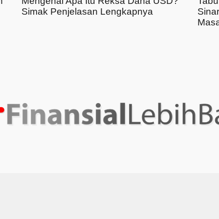
n
Mengenal Apa Itu Reksa Dana USD?
Tabu
Simak Penjelasan Lengkapnya
Sina
Masa