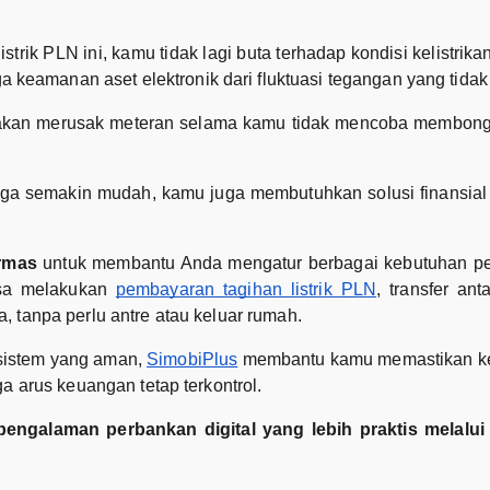
rik PLN ini, kamu tidak lagi buta terhadap kondisi kelistrika
eamanan aset elektronik dari fluktuasi tegangan yang tidak s
k akan merusak meteran selama kamu tidak mencoba membongka
gga semakin mudah, kamu juga membutuhkan solusi finansial 
rmas
untuk membantu Anda mengatur berbagai kebutuhan p
isa melakukan
pembayaran tagihan listrik PLN
, transfer an
a, tanpa perlu antre atau keluar rumah.
 sistem yang aman,
SimobiPlus
membantu kamu memastikan keb
ga arus keuangan tetap terkontrol.
engalaman perbankan digital yang lebih praktis melalui