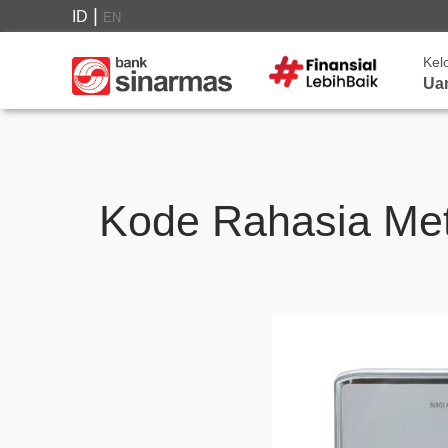
|
ID
EN
Kel
Ua
Kode Rahasia Met