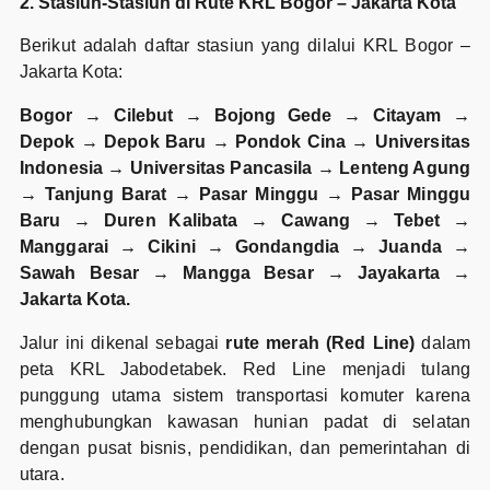
2. Stasiun-Stasiun di Rute KRL Bogor – Jakarta Kota
Berikut adalah daftar stasiun yang dilalui KRL Bogor –
Jakarta Kota:
Bogor → Cilebut → Bojong Gede → Citayam →
Depok → Depok Baru → Pondok Cina → Universitas
Indonesia → Universitas Pancasila → Lenteng Agung
→ Tanjung Barat → Pasar Minggu → Pasar Minggu
Baru → Duren Kalibata → Cawang → Tebet →
Manggarai → Cikini → Gondangdia → Juanda →
Sawah Besar → Mangga Besar → Jayakarta →
Jakarta Kota.
Jalur ini dikenal sebagai
rute merah (Red Line)
dalam
peta KRL Jabodetabek. Red Line menjadi tulang
punggung utama sistem transportasi komuter karena
menghubungkan kawasan hunian padat di selatan
dengan pusat bisnis, pendidikan, dan pemerintahan di
utara.