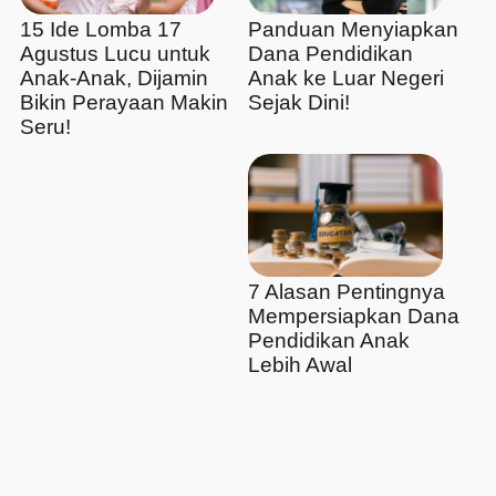
15 Ide Lomba 17
Panduan Menyiapkan
Agustus Lucu untuk
Dana Pendidikan
Anak-Anak, Dijamin
Anak ke Luar Negeri
Bikin Perayaan Makin
Sejak Dini!
Seru!
7 Alasan Pentingnya
Mempersiapkan Dana
Pendidikan Anak
Lebih Awal