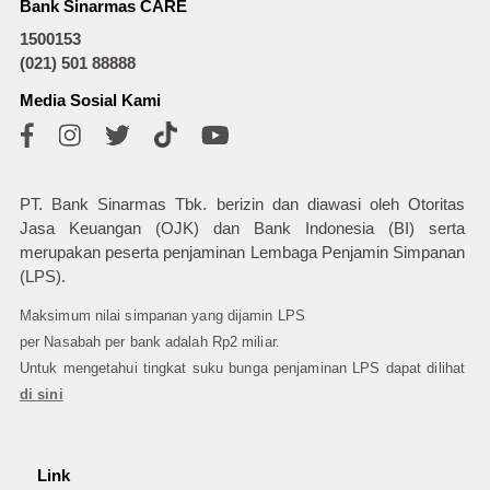
Bank Sinarmas CARE
1500153
(021) 501 88888
Media Sosial Kami
PT. Bank Sinarmas Tbk. berizin dan diawasi oleh Otoritas
Jasa Keuangan (OJK) dan Bank Indonesia (BI) serta
merupakan peserta penjaminan Lembaga Penjamin Simpanan
(LPS).
Maksimum nilai simpanan yang dijamin LPS
per Nasabah per bank adalah Rp2 miliar.
Untuk mengetahui tingkat suku bunga penjaminan LPS dapat dilihat
di sini
Link