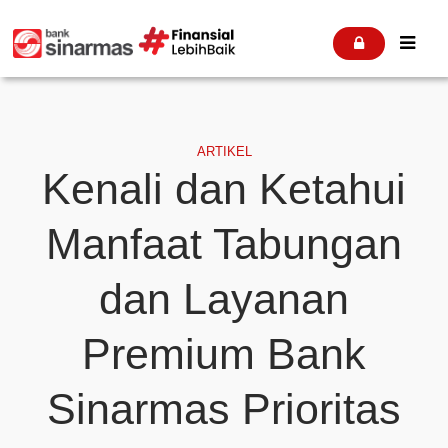


ARTIKEL
Kenali dan Ketahui
Manfaat Tabungan
dan Layanan
Premium Bank
Sinarmas Prioritas