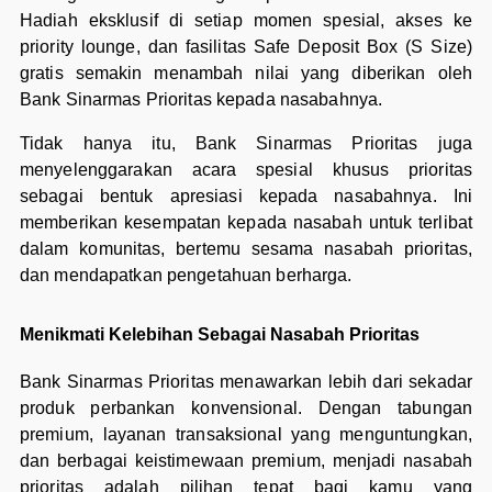
Hadiah eksklusif di setiap momen spesial, akses ke
priority lounge, dan fasilitas Safe Deposit Box (S Size)
gratis semakin menambah nilai yang diberikan oleh
Bank Sinarmas Prioritas kepada nasabahnya.
Tidak hanya itu, Bank Sinarmas Prioritas juga
menyelenggarakan acara spesial khusus prioritas
sebagai bentuk apresiasi kepada nasabahnya. Ini
memberikan kesempatan kepada nasabah untuk terlibat
dalam komunitas, bertemu sesama nasabah prioritas,
dan mendapatkan pengetahuan berharga.
Menikmati Kelebihan Sebagai Nasabah Prioritas
Bank Sinarmas Prioritas menawarkan lebih dari sekadar
produk perbankan konvensional. Dengan tabungan
premium, layanan transaksional yang menguntungkan,
dan berbagai keistimewaan premium, menjadi nasabah
prioritas adalah pilihan tepat bagi kamu yang