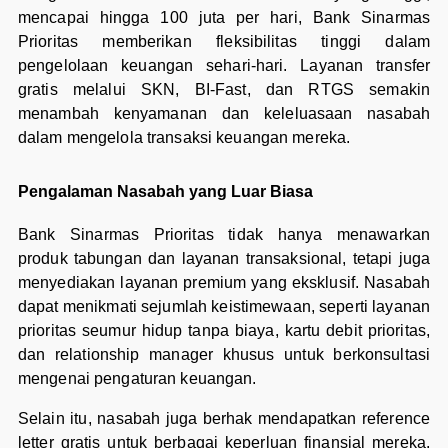
mencapai hingga 100 juta per hari, Bank Sinarmas
Prioritas memberikan fleksibilitas tinggi dalam
pengelolaan keuangan sehari-hari. Layanan transfer
gratis melalui SKN, BI-Fast, dan RTGS semakin
menambah kenyamanan dan keleluasaan nasabah
dalam mengelola transaksi keuangan mereka.
Pengalaman Nasabah yang Luar Biasa
Bank Sinarmas Prioritas tidak hanya menawarkan
produk tabungan dan layanan transaksional, tetapi juga
menyediakan layanan premium yang eksklusif. Nasabah
dapat menikmati sejumlah keistimewaan, seperti layanan
prioritas seumur hidup tanpa biaya, kartu debit prioritas,
dan relationship manager khusus untuk berkonsultasi
mengenai pengaturan keuangan.
Selain itu, nasabah juga berhak mendapatkan reference
letter gratis untuk berbagai keperluan finansial mereka.