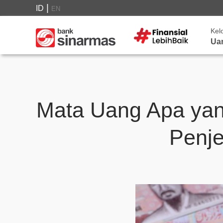
|
ID
EN
Kel
Ua
Mata Uang Apa yan
Penj