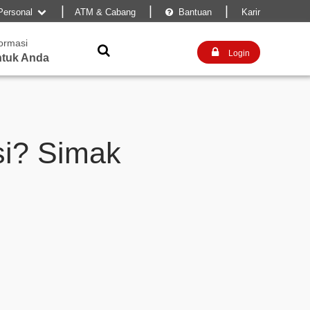
|
|
|
Personal
ATM & Cabang
Bantuan
Karir


formasi


Login
tuk Anda
si? Simak