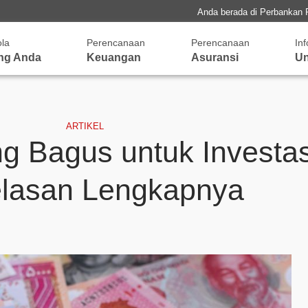
Anda berada di Perbankan 
ola
Perencanaan
Perencanaan
In
ng Anda
Keuangan
Asuransi
Un
ARTIKEL
g Bagus untuk Investa
elasan Lengkapnya