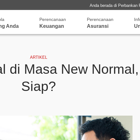
Anda berada di Perbankan 
ola
Perencanaan
Perencanaan
In
ng Anda
Keuangan
Asuransi
Un
ARTIKEL
tal di Masa New Normal
Siap?