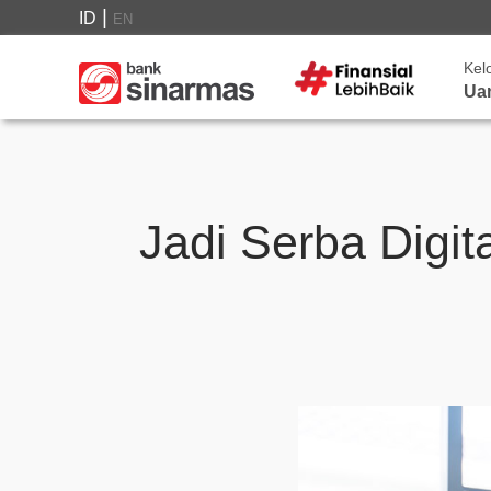
|
ID
EN
Kel
Ua
Jadi Serba Digi