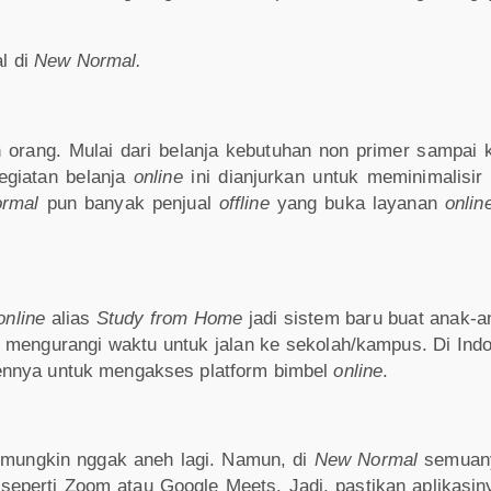
al di
New Normal.
orang. Mulai dari belanja kebutuhan non primer sampai 
giatan belanja
online
ini dianjurkan
untuk meminimalisir 
ormal
pun banyak penjual
offline
yang buka layanan
onlin
online
alias
Study from Home
jadi sistem baru buat anak-a
 mengurangi waktu untuk jalan ke sekolah/kampus. Di Indo
ennya untuk mengakses platform bimbel
online
.
mungkin nggak aneh lagi. Namun, di
New Normal
semuany
seperti Zoom atau Google Meets. Jadi, pastikan aplikasi