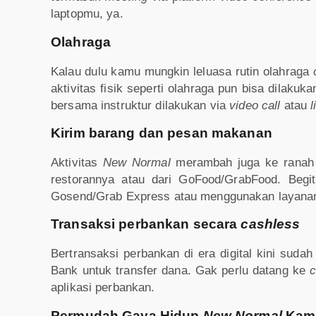
laptopmu, ya.
Olahraga
Kalau dulu kamu mungkin leluasa rutin olahraga
aktivitas fisik seperti olahraga pun bisa dilakuka
bersama instruktur dilakukan via
video call
atau
l
Kirim barang dan pesan makanan
Aktivitas
New Normal
merambah juga ke rana
restorannya atau dari GoFood/GrabFood. Beg
Gosend/Grab Express atau menggunakan
layana
Transaksi perbankan secara
cashless
Bertransaksi perbankan di era digital kini sudah
Bank untuk transfer dana. Gak perlu datang ke
c
aplikasi perbankan.
Permudah Gaya Hidup
New Normal
Kamu