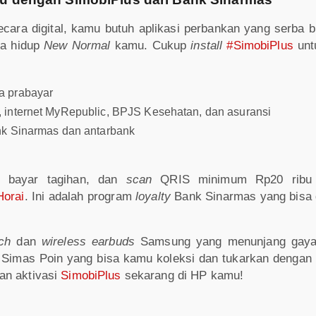
ara digital, kamu butuh aplikasi perbankan yang serba bi
a hidup
New Normal
kamu. Cukup
install
#SimobiPlus
unt
a prabayar
 internet MyRepublic, BPJS Kesehatan, dan asuransi
nk Sinarmas dan antarbank
bayar tagihan, dan
scan
QRIS minimum Rp20 ribu 
Horai
. Ini adalah program
loyalty
Bank Sinarmas yang bisa di
tch
dan
wireless earbuds
Samsung yang menunjang gaya 
a Simas Poin yang bisa kamu koleksi dan tukarkan dengan
an aktivasi
SimobiPlus
sekarang di HP kamu!