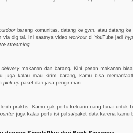
outdoor
bareng komunitas, datang ke
gym
, atau datang ke
n via digital. Ini saatnya video
workout
di YouTube jadi
hy
ive streaming.
h
delivery
makanan dan barang. Kini pesan makanan bisa l
itu juga kalau mau kirim barang, kamu bisa memanfaa
n
pick up
paket dari jasa pengiriman.
 lebih praktis. Kamu gak perlu keluarin uang tunai untuk 
ounter
juga kalau perlu isi pulsa/paket data karena kamu 
 dengan SimobiPlus dari Bank Sinarmas