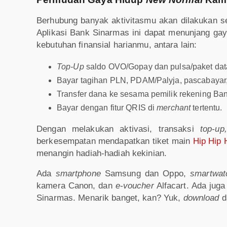
Berhubung banyak aktivitasmu akan dilakukan sec
Aplikasi Bank Sinarmas ini dapat menunjang gay
kebutuhan finansial harianmu, antara lain:
Top-Up
saldo OVO/Gopay dan pulsa/paket dat
Bayar tagihan PLN, PDAM/Palyja, pascabayar,
Transfer dana ke sesama pemilik rekening Ba
Bayar dengan fitur QRIS di
merchant
tertentu.
Dengan melakukan aktivasi, transaksi
top-up,
berkesempatan mendapatkan tiket main
Hip Hip 
menangin hadiah-hadiah kekinian.
Ada
smartphone
Samsung dan Oppo,
smartwa
kamera Canon, dan
e-voucher
Alfacart. Ada jug
Sinarmas. Menarik banget, kan? Yuk,
download
d