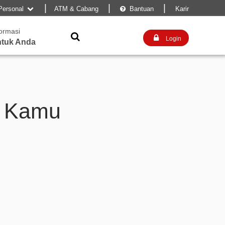
|
|
|
Personal
ATM & Cabang
Bantuan
Karir


formasi


Login
tuk Anda
, Kamu