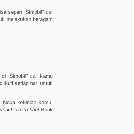
sa seperti SimobiPlus.
uk melakukan beragam
di SimobiPlus, kamu
ikuti setiap hari untuk
hidup kekinian kamu,
voucher
merchant
Bank