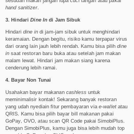
sesudah makan jangan lupa cuci tangan atau pakai
hand
sanitizer
.
3. Hindari
Dine In
di Jam Sibuk
Hindari
dine in
di jam-jam sibuk untuk menghindari
keramaian. Dengan begitu, risiko kamu terpapar virus
dari orang lain jauh lebih rendah. Kamu bisa pilih
dine
in
saat restoran baru buka atau setelah jam makan
malam lewat. Hindari jam makan siang karena
cenderung lebih ramai.
4. Bayar Non Tunai
Usahakan bayar makanan
cashless
untuk
meminimalisir kontak!
Sekarang banyak restoran
yang udah nyediain fitur pembayaran via
e-wallet
atau
QRIS. Kamu bisa pilih bayar bill makanan pakai
GoPay, OVO, atau scan QR Code pakai SimobiPlus.
Dengan SimobiPlus, kamu juga bisa lebih mudah top