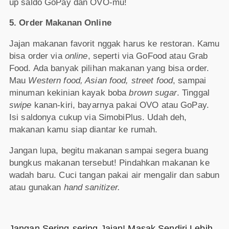
up saldo GoPay dan OVO-mu!
5. Order Makanan Online
Jajan makanan favorit nggak harus ke restoran. Kamu
bisa order via
online
, seperti via GoFood atau Grab
Food. Ada banyak pilihan makanan yang bisa order.
Mau
Western food, Asian food, street food
, sampai
minuman kekinian kayak boba
brown sugar
. Tinggal
swipe
kanan-kiri, bayarnya pakai OVO atau GoPay.
Isi saldonya cukup via SimobiPlus. Udah deh,
makanan kamu siap diantar ke rumah.
Jangan lupa, begitu makanan sampai segera buang
bungkus makanan tersebut! Pindahkan makanan ke
wadah baru. Cuci tangan pakai air mengalir dan sabun
atau gunakan
hand sanitizer.
Jangan Sering-sering Jajan! Masak Sendiri Lebih