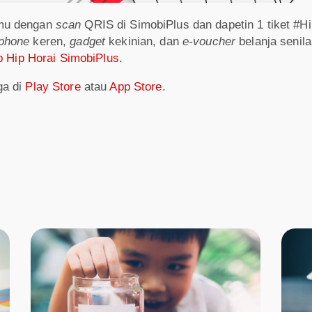
nmu dengan
scan
QRIS di SimobiPlus dan dapetin 1 tiket #H
tphone
keren,
gadget
kekinian, dan
e-voucher
belanja senila
p Hip Horai SimobiPlus.
ga di
Play Store
atau
App Store
.