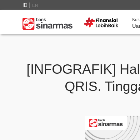
|
ID
EN
Kel
Ua
[INFOGRAFIK] Hal
QRIS. Tingg