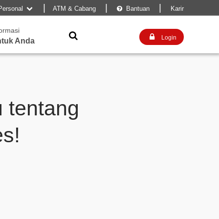
|
|
|
Personal
ATM & Cabang
Bantuan
Karir


formasi


Login
tuk Anda
 tentang
s!