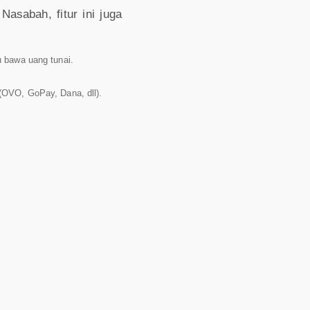
asabah, fitur ini juga
u bawa uang tunai.
(OVO, GoPay, Dana, dll).