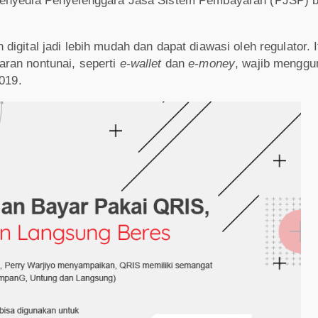
penyedia Penyelenggara Jasa Sistem Pembayaran (PJSP) 
igital jadi lebih mudah dan dapat diawasi oleh regulator. 
ran nontunai, seperti
e-wallet
dan
e-money
, wajib mengg
019.