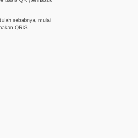
berbasis QR (termasuk
Itulah sebabnya, mulai
unakan QRIS.