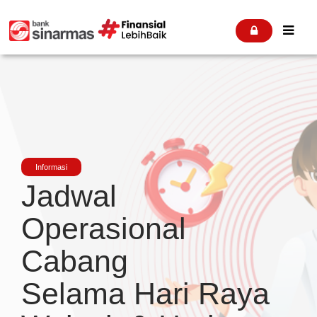


Informasi
Jadwal
Operasional
Cabang
Selama Hari Raya