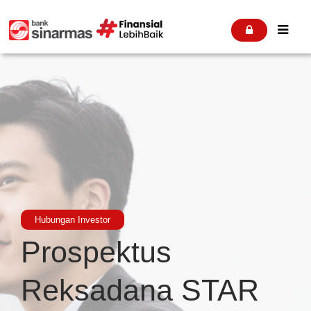


Hubungan Investor
Prospektus
Reksadana STAR