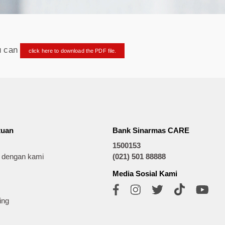
ou can
click here to download the PDF file.
tuan
Bank Sinarmas CARE
1500153
t dengan kami
(021) 501 88888
Media Sosial Kami
ing