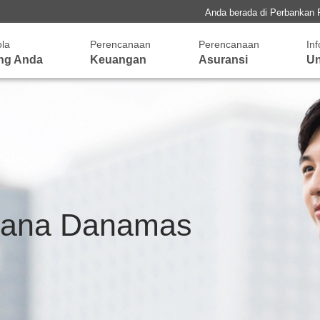
Anda berada di Perbankan 
ola
Perencanaan
Perencanaan
In
ng Anda
Keuangan
Asuransi
Un
dana Danamas