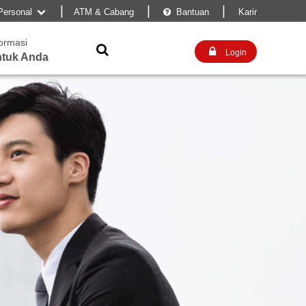
|
|
|
Personal
ATM & Cabang
Bantuan
Karir


formasi


Login
tuk Anda