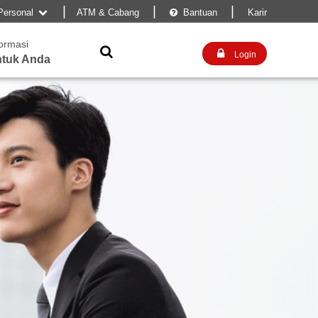
|
|
|
Personal
ATM & Cabang
Bantuan
Karir


formasi


Login
tuk Anda