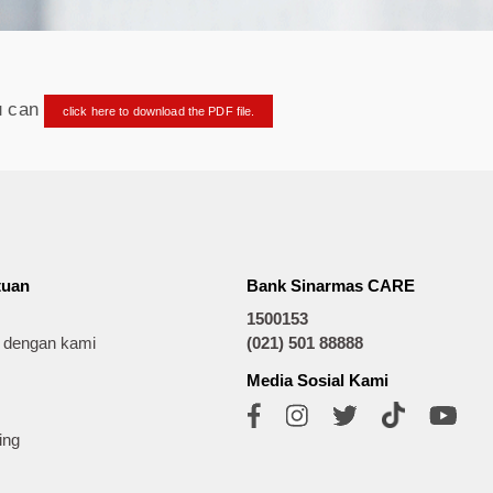
ou can
click here to download the PDF file.
tuan
Bank Sinarmas CARE
1500153
t dengan kami
(021) 501 88888
Media Sosial Kami
ing