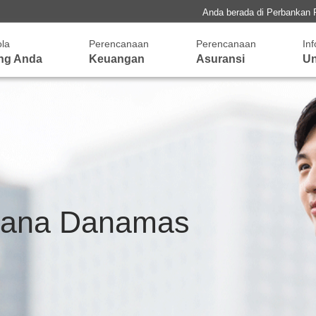
Anda berada di Perbankan 
ola
Perencanaan
Perencanaan
In
ng Anda
Keuangan
Asuransi
Un
dana Danamas