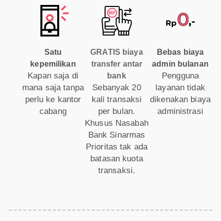
Satu
GRATIS biaya
Bebas biaya
kepemilikan
transfer antar
admin bulanan
Kapan saja di
Pengguna
bank
mana saja tanpa
Sebanyak 20
layanan tidak
perlu ke kantor
kali transaksi
dikenakan biaya
cabang
per bulan.
administrasi
Khusus Nasabah
Bank Sinarmas
Prioritas tak ada
batasan kuota
transaksi.