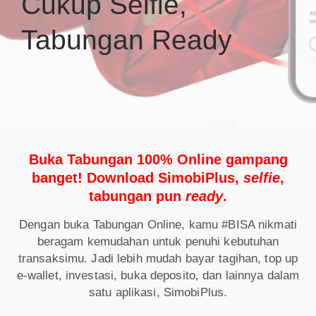
Cukup Selfie,
Tabungan Ready
Buka Tabungan 100% Online gampang
banget! Download SimobiPlus,
selfie
,
tabungan pun
ready
.
Dengan buka Tabungan Online, kamu #BISA nikmati
beragam kemudahan untuk penuhi kebutuhan
transaksimu. Jadi lebih mudah bayar tagihan, top up
e-wallet, investasi, buka deposito, dan lainnya dalam
satu aplikasi, SimobiPlus.