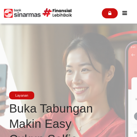


Layanan
Buka Tabungan
Makin Easy