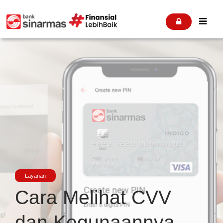


Layanan
Cara Melihat CVV
dan Kegunaannya