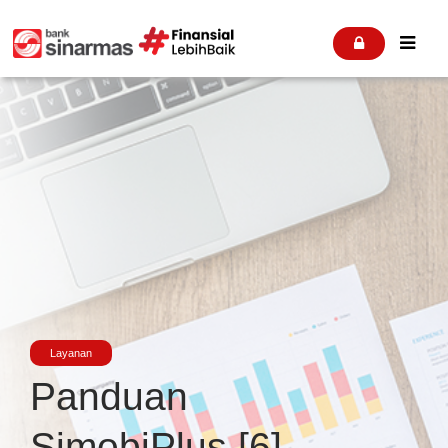


Layanan
Panduan
SimobiPlus [6]