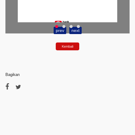
prev
next
Kembali
1. Buka aplikasi SimobiPlus
Bagikan