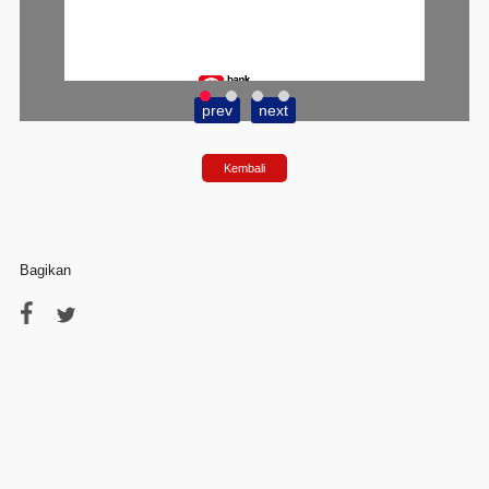
prev
next
Kembali
1. Buka aplikasi SimobiPlus
Bagikan