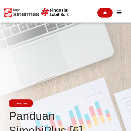


Layanan
Panduan
SimobiPlus [6]