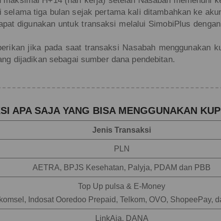
h maksimal H+14 (hari kerja) setelah Nasabah memenuhi k
 selama tiga bulan sejak pertama kali ditambahkan ke aku
at digunakan untuk transaksi melalui SimobiPlus dengan 
erikan jika pada saat transaksi Nasabah menggunakan kup
yang dijadikan sebagai sumber dana pendebitan.
KSI APA SAJA YANG BISA MENGGUNAKAN KU
Jenis Transaksi
PLN
AETRA, BPJS Kesehatan, Palyja, PDAM dan PBB
Top Up pulsa & E-Money
lkomsel, Indosat Ooredoo Prepaid, Telkom, OVO, ShopeePay, 
LinkAja, DANA