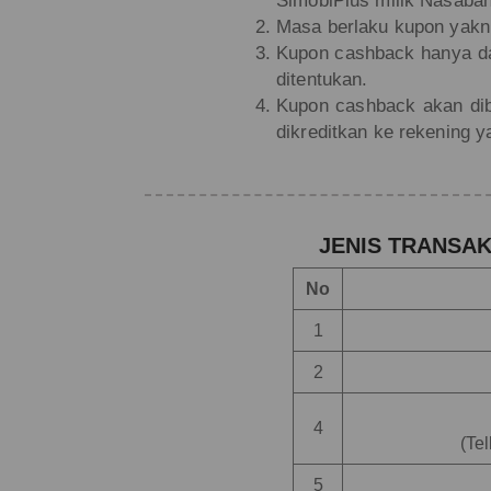
SimobiPlus milik Nasaba
Masa berlaku kupon yakni
Kupon cashback hanya dap
ditentukan.
Kupon cashback akan dib
dikreditkan ke rekening 
JENIS TRANSA
No
1
2
4
(Te
5