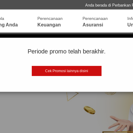
Anda berada di Perbankan 
ola
Perencanaan
Perencanaan
In
ng Anda
Keuangan
Asuransi
Un
Periode promo telah berakhir.
Cek Promosi lainnya disini