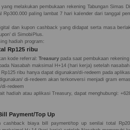
 yang melakukan pembukaan rekening Tabungan Simas Digi
l Rp300.000 paling lambat 7 hari kalender dari tanggal p
gital dan kupon cashback yang didapat serta masa berlakun
oupon’ di SimobiPlus.
ing hadiah program:
al Rp125 ribu
n kode referral:
Treasury
pada saat pembukaan rekening 
epada Nasabah maksimal H+14 (hari kerja) setelah nasaba
l Rp125 ribu hanya dapat digunakan/di-redeem pada aplikas
digunakan/ di-redeem akan terkonversi menjadi gram emas
n/di-redeem
rkait hadiah atau aplikasi Treasury, dapat menghubungi: +6
ill Payment/Top Up
 cashback biaya bill payment/top up senilai total Rp