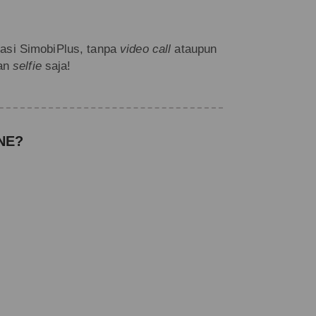
asi SimobiPlus, tanpa
video call
ataupun
gan
selfie
saja!
NE?