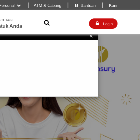
|
|
|
Personal
ATM & Cabang
Bantuan
Karir


formasi


Login
tuk Anda
×