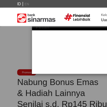
|
ID
EN
Kel
Ua
Pesan
Promosi
Nabung Bonus Emas
& Hadiah Lainnya
Senilai s.d. Rp145 Ribu