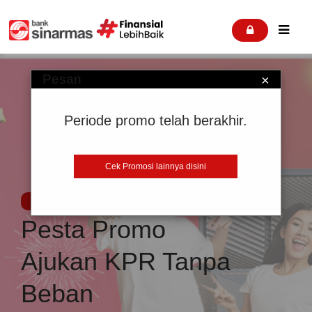


Pesan
×
Periode promo telah berakhir.
Cek Promosi lainnya disini
Promosi
Pesta Promo
Ajukan KPR Tanpa
Beban