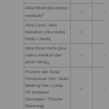
Akta Nikah (jika status
√
√
3
menikah)
Akta Cerai / Akta
Kematian (Jika status
√
√
Duda / Janda)
Akta Pisah Harta (jika
status menikah dan
√
√
pisah harta)
4
Pricelist dan Surat
Pemesanan Unit / Bukti
Booking Fee / Lunas
√
√
DP (Kwitansi
Developer / Transfer
Rekening)