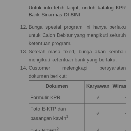
Untuk info lebih lanjut, unduh katalog KPR
Bank Sinarmas
DI SINI
Bunga spesial program ini hanya berlaku
untuk Calon Debitur yang mengikuti seluruh
ketentuan program.
Setelah masa fixed, bunga akan kembali
mengikuti ketentuan bank yang berlaku.
Customer melengkapi persyaratan
dokumen berikut:
Dokumen
Karyawan
Wirasw
Formulir KPR
√
√
Foto E-KTP dan
√
√
1
pasangan kawin
2
√
√
Foto NPWP