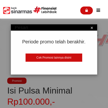


Pesan
×
Periode promo telah berakhir.
Cek Promosi lainnya disini
Promosi
Isi Pulsa Minimal
Rp100.000,-