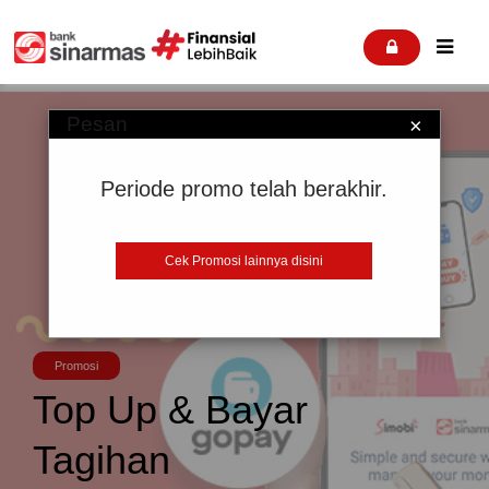


Pesan
×
Periode promo telah berakhir.
Cek Promosi lainnya disini
Promosi
Top Up & Bayar
Tagihan