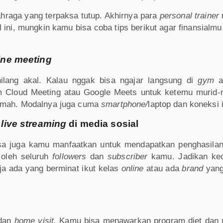
ahraga yang terpaksa tutup. Akhirnya para
personal trainer
 ini, mungkin kamu bisa coba tips berikut agar finansialmu
ine meeting
hilang akal. Kalau nggak bisa ngajar langsung di
gym
a
 Cloud Meeting atau Google Meets untuk ketemu murid
rumah. Modalnya juga cuma
smartphone/
laptop dan koneksi i
a
live streaming
di media sosial
bisa juga kamu manfaatkan untuk mendapatkan penghasila
 oleh seluruh
followers
dan
subscriber
kamu. Jadikan ke
ja ada yang berminat ikut kelas
online
atau ada
brand
yang
dan
home visit.
Kamu bisa menawarkan program diet dan