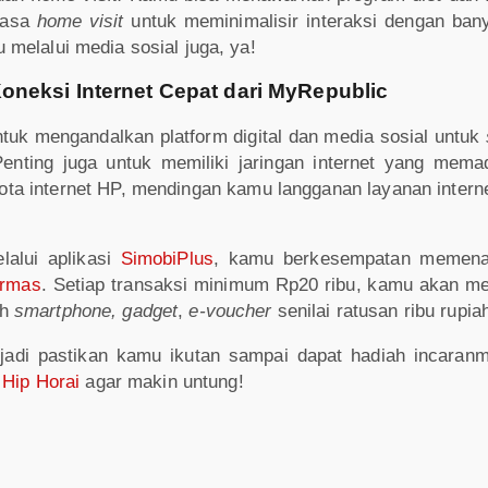
jasa
home visit
untuk meminimalisir interaksi dengan ban
melalui media sosial juga, ya!
oneksi Internet Cepat dari MyRepublic
ntuk mengandalkan platform digital dan media sosial untuk
Penting juga untuk memiliki jaringan internet yang mema
ota internet HP, mendingan kamu langganan layanan intern
lalui aplikasi
SimobiPlus
, kamu berkesempatan memena
armas
. Setiap transaksi minimum Rp20 ribu, kamu akan me
ah
smartphone, gadget
,
e-voucher
senilai ratusan ribu rupia
jadi pastikan kamu ikutan sampai dapat hadiah incaran
 Hip Horai
agar makin untung!