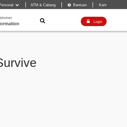
|
|
|
Personal
ATM & Cabang
Bantuan
Karir


stomer


Login
formation
Survive
!