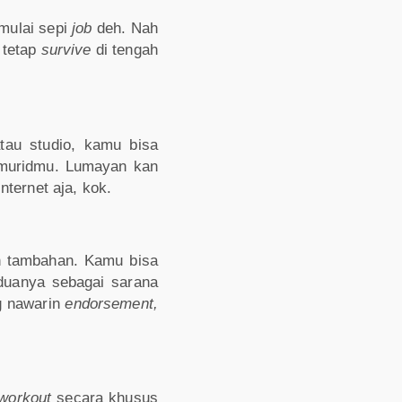
mulai sepi
job
deh. Nah
 tetap
survive
di tengah
tau studio, kamu bisa
-muridmu. Lumayan kan
nternet aja, kok.
n tambahan. Kamu bisa
duanya sebagai sarana
 nawarin
endorsement,
workout
secara khusus