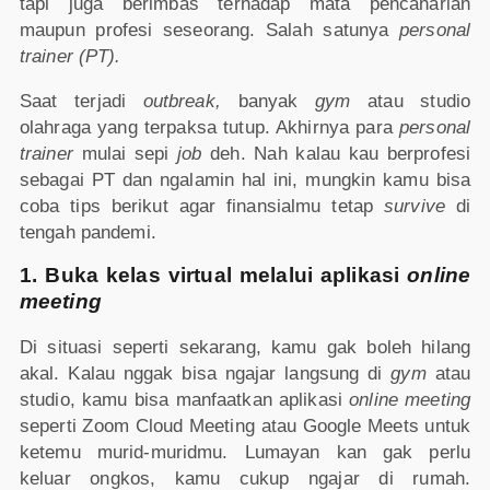
tapi juga berimbas terhadap mata pencaharian
maupun profesi seseorang. Salah satunya
personal
trainer (PT).
Saat terjadi
outbreak,
banyak
gym
atau studio
olahraga yang terpaksa tutup. Akhirnya para
personal
trainer
mulai sepi
job
deh. Nah kalau kau berprofesi
sebagai PT dan ngalamin hal ini, mungkin kamu bisa
coba tips berikut agar finansialmu tetap
survive
di
tengah pandemi.
1. Buka kelas virtual melalui aplikasi
online
meeting
Di situasi seperti sekarang, kamu gak boleh hilang
akal. Kalau nggak bisa ngajar langsung di
gym
atau
studio, kamu bisa manfaatkan aplikasi
online meeting
seperti Zoom Cloud Meeting atau Google Meets untuk
ketemu murid-muridmu. Lumayan kan gak perlu
keluar ongkos, kamu cukup ngajar di rumah.