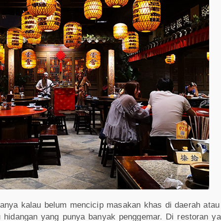
rasanya kalau belum mencicip masakan khas di daerah ata
 hidangan yang punya banyak penggemar. Di restoran yan