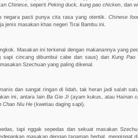
kan
Chinese
, seperti
Peking duck,
kung pao chicken
, dan
w
negara pasti punya cita rasa yang otentik.
Chinese foo
 jenis masakan khas negeri Tirai Bambu ini.
ongkok. Masakan ini terkenal dengan makanannya yang ped
g sapi cincang dibumbui cabe dan saus) dan
Kung Pao
 masakan Szechuan yang paling dikenal.
nis dan sangat ringan di lidah, tak heran jadi salah sat
kan ini, antara lain
Ba Gie Ji
(ayam kukus, atau Hainan
c
 Chao Niu He
(kwetiau daging sapi).
pedas, tapi nggak sepedas dan sekuat masakan Szech
depankan masakan dengan tanaman herbal, mengingat d