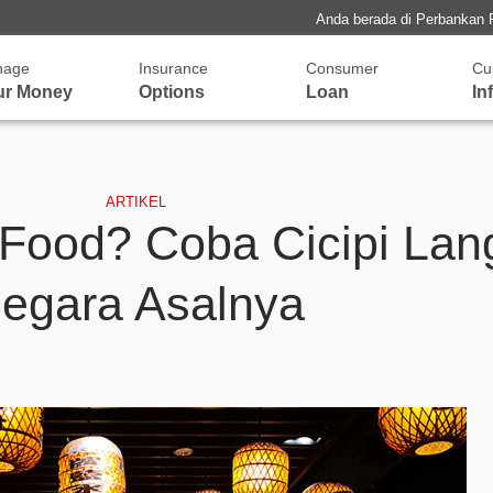
Anda berada di Perbankan 
nage
Insurance
Consumer
Cu
ur Money
Options
Loan
In
ARTIKEL
Food? Coba Cicipi Lan
egara Asalnya