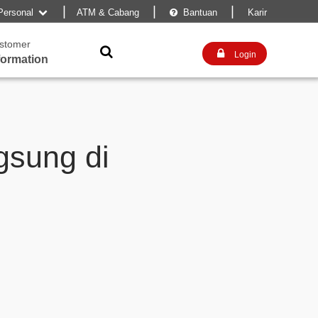
|
|
|
Personal
ATM & Cabang
Bantuan
Karir


stomer


Login
formation
gsung di