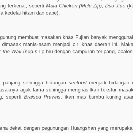
g terkenal, seperti
Mala Chicken (Mala Ziji)
,
Duo Jiao
(k
a kedelai hitam dan cabe).
rta gunung membuat masakan khas Fujian banyak mengguna
 dimasak manis-asam menjadi ciri khas daerah ini. Maka
 the Wall
(sup sirip hiu dengan campuran teripang, abalo
ng panjang sehingga hidangan
seafood
menjadi hidangan
saknya agak lama sehingga menghasilkan tekstur masa
g, seperti
Braised Prawns
, ikan mas bumbu kuning asa
arena dekat dengan pegunungan Huangshan yang merupakan