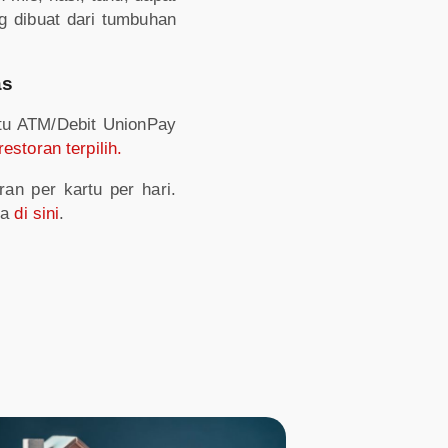
g dibuat dari tumbuhan
as
rtu ATM/Debit UnionPay
restoran terpilih.
n per kartu per hari.
ya
di sini
.