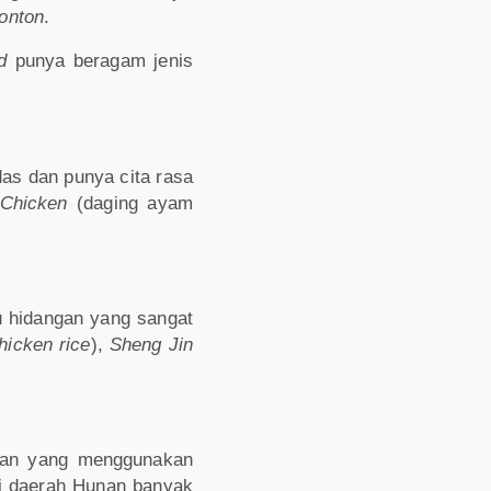
onton
.
d
punya beragam jenis
as dan punya cita rasa
 Chicken
(daging ayam
u hidangan yang sangat
hicken rice
),
Sheng Jin
uan yang menggunakan
i daerah Hunan banyak