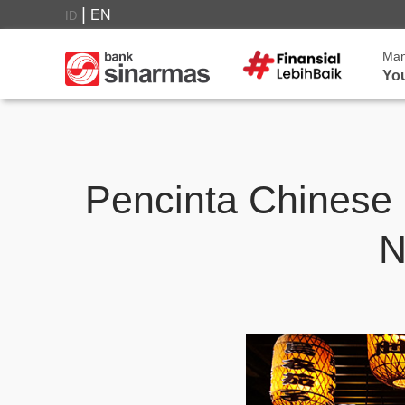
|
EN
ID
Ma
Yo
Pencinta Chinese 
N