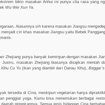
strem bikin masakan Anhui ini punya cita rasa yang ng
bek
Wu Wei Xun Ya.
kenegaraan. Alasannya sih karena masakan Jiangsu menged
menjadi ciri khas masakan Jiangsu yaitu Bebek Panggang J
 manis.
ner Zhejiang punya banyak kemiripan dengan masakan Jian
it. Justru, masakan Zhejiang biasanya disajikan mentah d
Xihu Cu Yu
(ikan yang diambil dari Danau Xihu),
Beggar’s
 tersedia di Cina, meskipun vegetarian hanya dipraktikk
an penggiat yoga. Kamu bisa menemukan berbagai rest
daerah pinggirannya. Semua jenis hidangan Cina berbahan 