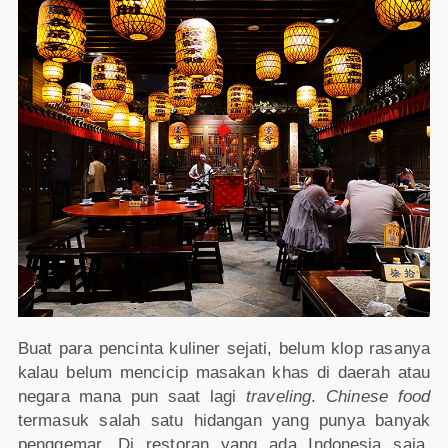
Buat para pencinta kuliner sejati, belum klop rasanya
kalau belum mencicip masakan khas di daerah atau
negara mana pun saat lagi
traveling
.
Chinese food
termasuk salah satu hidangan yang punya banyak
penggemar. Di restoran yang ada Indonesia saja,