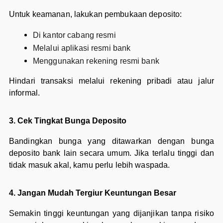
Untuk keamanan, lakukan pembukaan deposito:
Di kantor cabang resmi
Melalui aplikasi resmi bank
Menggunakan rekening resmi bank
Hindari transaksi melalui rekening pribadi atau jalur
informal.
3. Cek Tingkat Bunga Deposito
Bandingkan bunga yang ditawarkan dengan bunga
deposito bank lain secara umum. Jika terlalu tinggi dan
tidak masuk akal, kamu perlu lebih waspada.
4. Jangan Mudah Tergiur Keuntungan Besar
Semakin tinggi keuntungan yang dijanjikan tanpa risiko