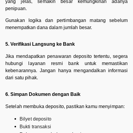
yang jelas, semakin besar kemungkinan adanya
penipuan.
Gunakan logika dan pertimbangan matang sebelum
menempatkan dana dalam jumlah besar.
5. Verifikasi Langsung ke Bank
Jika mendapatkan penawaran deposito tertentu, segera
hubungi layanan resmi bank untuk memastikan
kebenarannya. Jangan hanya mengandalkan informasi
dari satu pihak.
6. Simpan Dokumen dengan Baik
Setelah membuka deposito, pastikan kamu menyimpan:
Bilyet deposito
Bukti transaksi