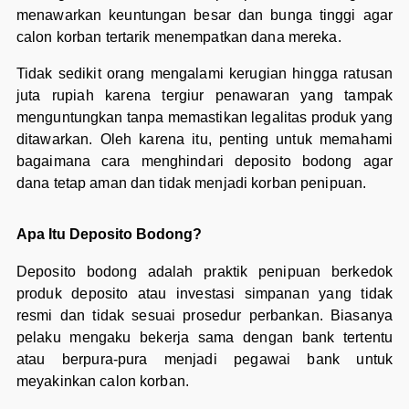
menawarkan keuntungan besar dan bunga tinggi agar
calon korban tertarik menempatkan dana mereka.
Tidak sedikit orang mengalami kerugian hingga ratusan
juta rupiah karena tergiur penawaran yang tampak
menguntungkan tanpa memastikan legalitas produk yang
ditawarkan. Oleh karena itu, penting untuk memahami
bagaimana cara menghindari deposito bodong agar
dana tetap aman dan tidak menjadi korban penipuan.
Apa Itu Deposito Bodong?
Deposito bodong adalah praktik penipuan berkedok
produk deposito atau investasi simpanan yang tidak
resmi dan tidak sesuai prosedur perbankan. Biasanya
pelaku mengaku bekerja sama dengan bank tertentu
atau berpura-pura menjadi pegawai bank untuk
meyakinkan calon korban.