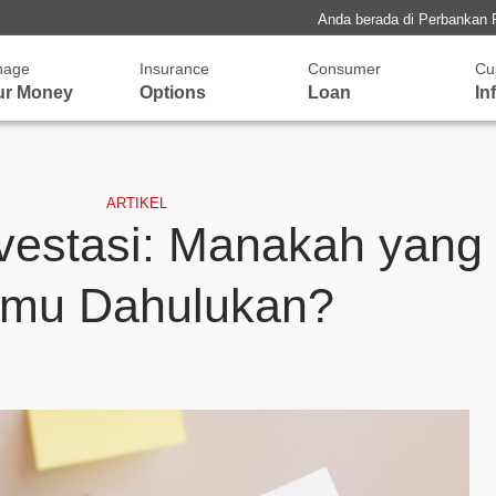
Anda berada di Perbankan 
nage
Insurance
Consumer
Cu
ur Money
Options
Loan
In
ARTIKEL
vestasi: Manakah yang
mu Dahulukan?