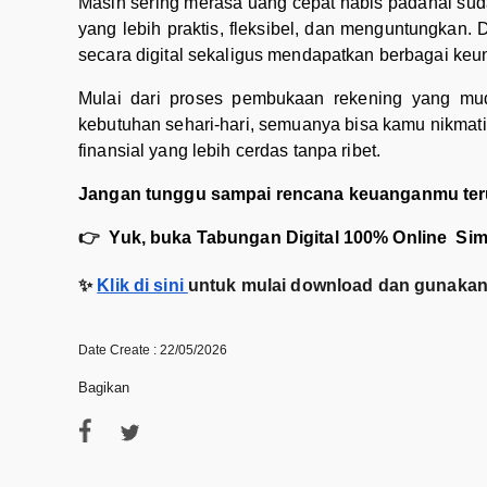
Masih sering merasa uang cepat habis padahal su
yang lebih praktis, fleksibel, dan menguntungkan.
secara digital sekaligus mendapatkan berbagai keu
Mulai dari proses pembukaan rekening yang muda
kebutuhan sehari-hari, semuanya bisa kamu nikmat
finansial yang lebih cerdas tanpa ribet.
Jangan tunggu sampai rencana keuanganmu teru
👉
Yuk, buka Tabungan Digital 100% Online Si
✨
Klik di sini
untuk mulai download dan gunakan 
Date Create : 22/05/2026
Bagikan