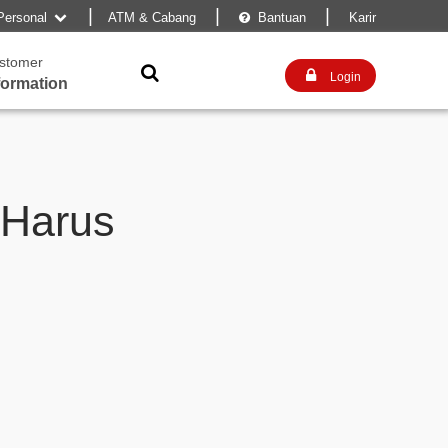
|
|
|
Personal
ATM & Cabang
Bantuan
Karir


stomer


Login
formation
 Harus