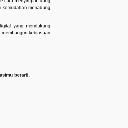
 ke cara menyimpan uang
ti kemudahan menabung
digital yang mendukung
lai membangun kebiasaan
simu berarti.