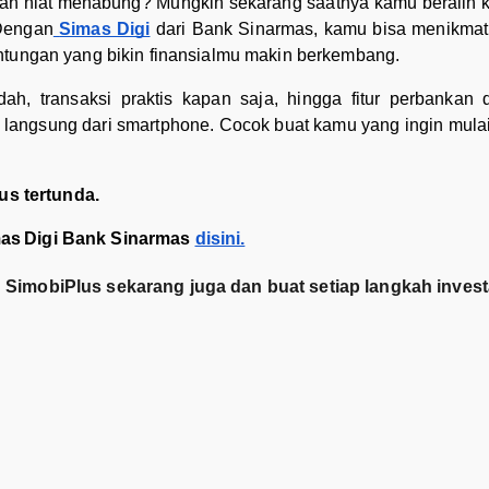
dah niat menabung? Mungkin sekarang saatnya kamu beralih
 Dengan
Simas Digi
dari Bank Sinarmas, kamu bisa menikma
ntungan yang bikin finansialmu makin berkembang.
h, transaksi praktis kapan saja, hingga fitur perbankan 
i langsung dari smartphone. Cocok buat kamu yang ingin mu
s tertunda.
mas Digi Bank Sinarmas
disini.
SimobiPlus sekarang juga dan buat setiap langkah investa