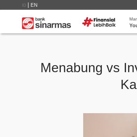
|
EN
ID
Ma
Yo
Menabung vs In
Ka