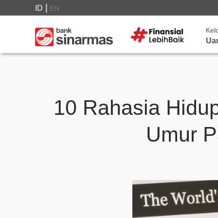
|
ID
EN
Kel
Ua
10 Rahasia Hidup
Umur P