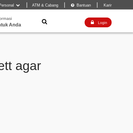
|
|
|
Personal
ATM & Cabang
Bantuan
Karir


formasi


Login
tuk Anda
tt agar