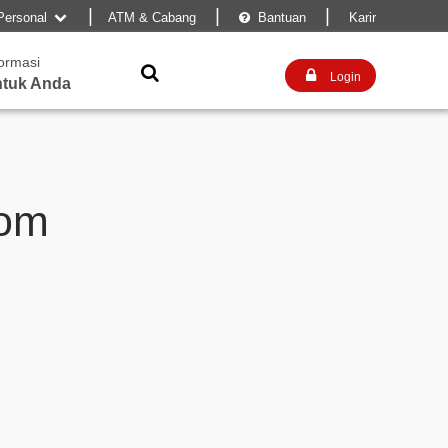
|
|
|
Personal
ATM & Cabang
Bantuan
Karir


formasi


Login
tuk Anda
dom