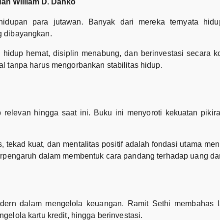
 dan William D. Danko
hidupan para jutawan. Banyak dari mereka ternyata hidu
g dibayangkan.
hidup hemat, disiplin menabung, dan berinvestasi secara ko
l tanpa harus mengorbankan stabilitas hidup.
p relevan hingga saat ini. Buku ini menyoroti kekuatan piki
tekad kuat, dan mentalitas positif adalah fondasi utama men
 berpengaruh dalam membentuk cara pandang terhadap uang da
dern dalam mengelola keuangan. Ramit Sethi membahas l
elola kartu kredit, hingga berinvestasi.