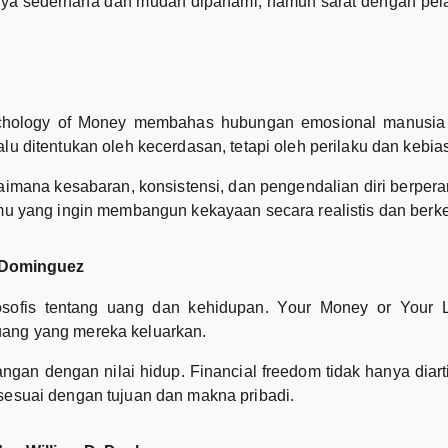
ya sederhana dan mudah dipahami, namun sarat dengan pela
chology of Money membahas hubungan emosional manusia 
lu ditentukan oleh kecerdasan, tetapi oleh perilaku dan kebia
na kesabaran, konsistensi, dan pengendalian diri berpera
amu yang ingin membangun kekayaan secara realistis dan berke
e Dominguez
osofis tentang uang dan kehidupan. Your Money or Your
uang yang mereka keluarkan.
gan dengan nilai hidup. Financial freedom tidak hanya diar
 sesuai dengan tujuan dan makna pribadi.