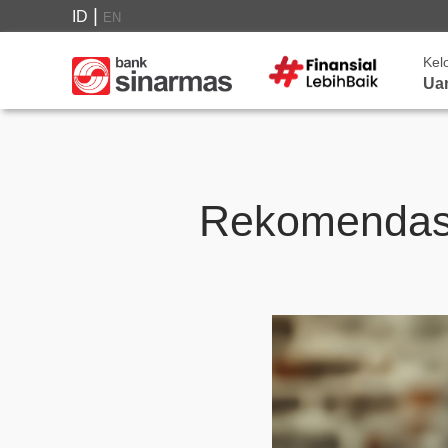
|
ID
EN
Kel
Ua
Rekomendasi