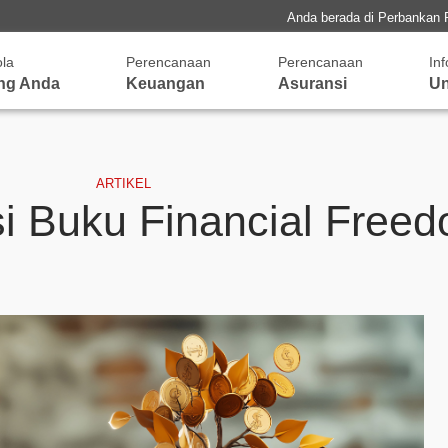
Anda berada di Perbankan 
ola
Perencanaan
Perencanaan
In
ng Anda
Keuangan
Asuransi
Un
ARTIKEL
 Buku Financial Free