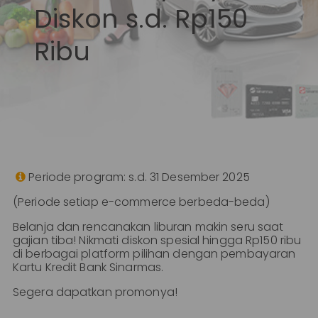
Diskon s.d. Rp150
Perbankan
Bisnis
ID
Ribu
|
Teman
KPR
EN
SimobiPlus
Layanan
Informasi
Nasabah
Periode program: s.d. 31 Desember 2025

(Periode setiap e-commerce berbeda-beda)
Hubungan
Investor
Belanja dan rencanakan liburan makin seru saat
gajian tiba! Nikmati diskon spesial hingga Rp150 ribu
Karir
di berbagai platform pilihan dengan pembayaran
Kartu Kredit Bank Sinarmas.
Segera dapatkan promonya!