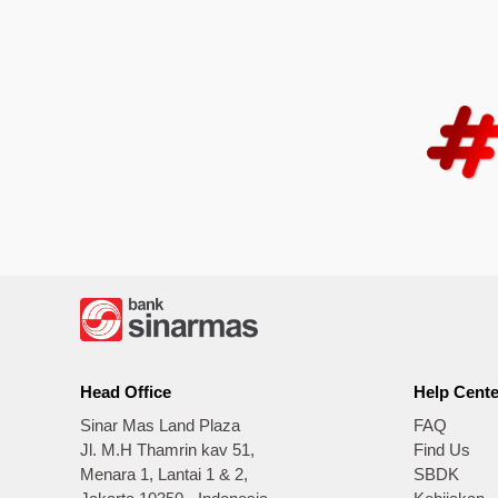
Head Office
Help Cente
Sinar Mas Land Plaza
FAQ
Jl. M.H Thamrin kav 51,
Find Us
Menara 1, Lantai 1 & 2,
SBDK