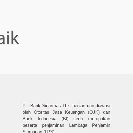
PT. Bank Sinarmas Tbk. berizin dan diawasi
oleh Otoritas Jasa Keuangan (OJK) dan
Bank Indonesia (BI) serta merupakan
peserta penjaminan Lembaga Penjamin
Simpanan (LPS).