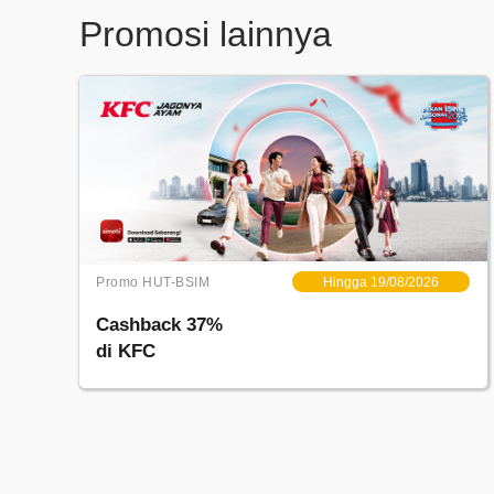
Promosi lainnya
Promo HUT-BSIM
Hingga 19/08/2026
Cashback 37%
di KFC