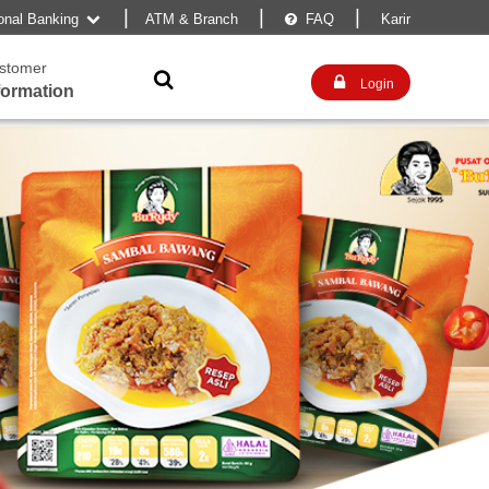
|
|
|
sonal Banking
ATM & Branch
FAQ
Karir


stomer


Login
formation