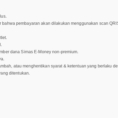
lus.
ir bahwa pembayaran akan dilakukan menggunakan scan QRI
let.
.
sumber dana Simas E-Money non-premium.
ya.
bah, atau menghentikan syarat & ketentuan yang berlaku d
yang ditentukan.