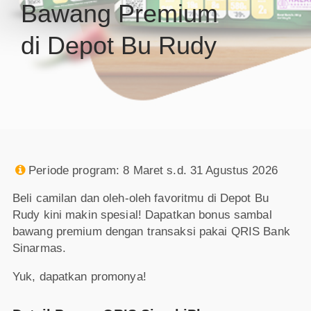
Bawang Premium
di Depot Bu Rudy
Periode program: 8 Maret s.d. 31 Agustus 2026

Beli camilan dan oleh-oleh favoritmu di Depot Bu
Rudy kini makin spesial! Dapatkan bonus sambal
bawang premium dengan transaksi pakai QRIS Bank
Sinarmas.
Yuk, dapatkan promonya!