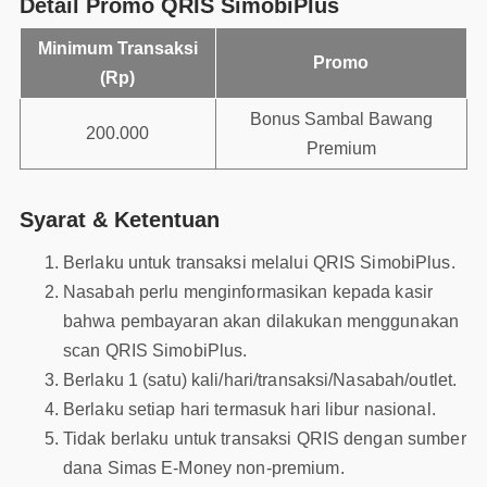
Detail Promo QRIS SimobiPlus
Minimum Transaksi
Promo
(Rp)
Bonus Sambal Bawang
200.000
Premium
Syarat & Ketentuan
Berlaku untuk transaksi melalui QRIS SimobiPlus.
Nasabah perlu menginformasikan kepada kasir
bahwa pembayaran akan dilakukan menggunakan
scan QRIS SimobiPlus.
Berlaku 1 (satu) kali/hari/transaksi/Nasabah/outlet.
Berlaku setiap hari termasuk hari libur nasional.
Tidak berlaku untuk transaksi QRIS dengan sumber
dana Simas E-Money non-premium.