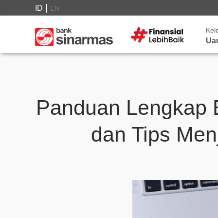
|
ID
EN
Kel
Ua
Panduan Lengkap B
dan Tips Men