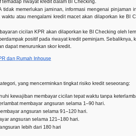
terhadap riwayat kredit dalam BI Checking.
 tidak memerlukan jaminan, informasi mengenai pinjaman ini
 waktu atau mengalami kredit macet akan dilaporkan ke BI
mbayaran cicilan KPR akan dilaporkan ke BI Checking oleh le
n berdampak positif pada riwayat kredit peminjam. Sebaliknya,
dan dapat menurunkan skor kredit.
PR dan Rumah Inhouse
ategori, yang mencerminkan tingkat risiko kredit seseorang:
nuhi kewajiban membayar cicilan tepat waktu tanpa keterlamb
 terlambat membayar angsuran selama 1–90 hari.
 membayar angsuran selama 91–120 hari.
bayar angsuran selama 121–180 hari.
angsuran lebih dari 180 hari