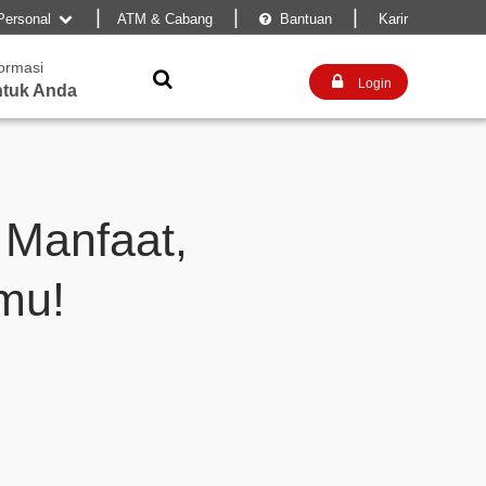
|
|
|
Personal
ATM & Cabang
Bantuan
Karir


formasi


Login
tuk Anda
 Manfaat,
mu!