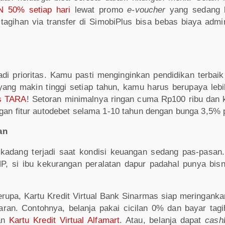
 50% setiap hari
lewat promo
e-voucher
yang sedang b
 tagihan via transfer di SimobiPlus bisa bebas biaya adm
i prioritas. Kamu pasti menginginkan pendidikan terbaik
ng makin tinggi setiap tahun, kamu harus berupaya lebi
s TARA
! Setoran minimalnya ringan cuma Rp100 ribu dan 
ngan fitur autodebet selama 1-10 tahun dengan bunga 3,5% 
an
kadang terjadi saat kondisi keuangan sedang pas-pasan.
, si ibu kekurangan peralatan dapur padahal punya bisni
rupa, Kartu Kredit Virtual Bank Sinarmas siap meringankan
aran. Contohnya, belanja pakai cicilan 0% dan bayar ta
an
Kartu Kredit Virtual Alfamart
. Atau, belanja dapat
cas