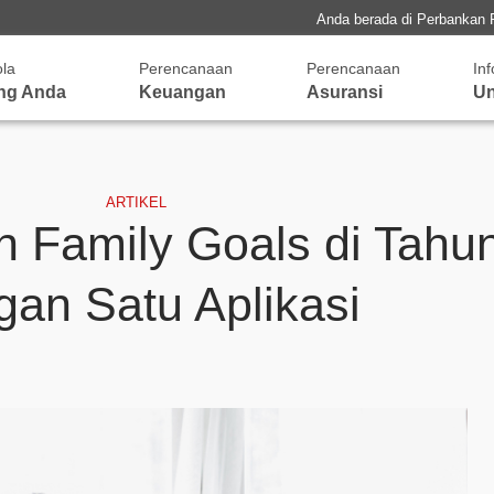
Anda berada di Perbankan 
ola
Perencanaan
Perencanaan
In
ng Anda
Keuangan
Asuransi
Un
ARTIKEL
 Family Goals di Tahu
gan Satu Aplikasi