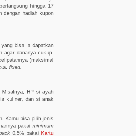
erlangsung hingga 17
in dengan hadiah kupon
 yang bisa ia dapatkan
h agar dananya cukup.
kelipatannya (maksimal
p.a.
fixed
.
 Misalnya, HP si ayah
s kuliner, dan si anak
. Kamu bisa pilih jenis
gihannya pakai
minimum
hback
0,5% pakai
Kartu