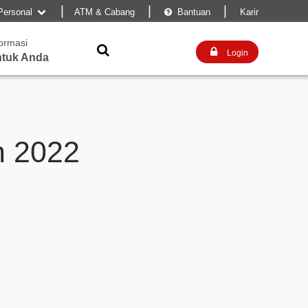
|
|
|
Personal
ATM & Cabang
Bantuan
Karir


formasi


Login
tuk Anda
n 2022