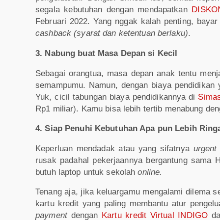
segala kebutuhan dengan mendapatkan
DISKON
Februari 2022. Yang nggak kalah penting, bayar
cashback
(syarat dan ketentuan berlaku)
.
3. Nabung buat Masa Depan si Kecil
Sebagai orangtua, masa depan anak tentu menjad
semampumu. Namun, dengan biaya pendidikan ya
Yuk, cicil tabungan biaya pendidikannya di
Sima
Rp1 miliar). Kamu bisa lebih tertib menabung de
4. Siap Penuhi Kebutuhan Apa pun Lebih Ring
Keperluan mendadak atau yang sifatnya
urgent
rusak padahal pekerjaannya bergantung sama HP
butuh laptop untuk sekolah
online.
Tenang aja, jika keluargamu mengalami dilema se
kartu kredit yang paling membantu atur pengelu
payment
dengan
Kartu kredit Virtual INDIGO
d