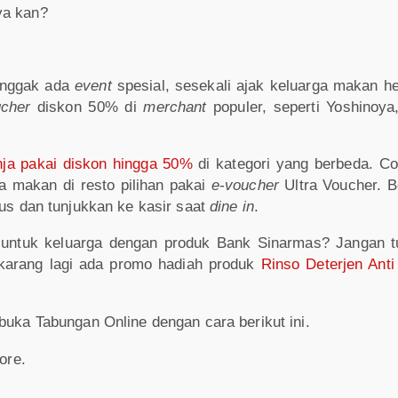
ya kan?
 nggak ada
event
spesial, sesekali ajak keluarga makan he
ucher
diskon 50% di
merchant
populer, seperti Yoshinoya
nja pakai diskon hingga 50%
di kategori yang berbeda. C
a makan di resto pilihan pakai
e-voucher
Ultra Voucher. B
lus dan tunjukkan ke kasir saat
dine in
.
untuk keluarga dengan produk Bank Sinarmas? Jangan tu
karang lagi ada promo hadiah produk
Rinso Deterjen Anti
buka Tabungan Online dengan cara berikut ini.
ore.