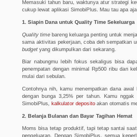
Memasuki tahun baru, waktunya atur strategi 
cukup lewat aplikasi SimobiPlus. Mau tau apa aj
1. Siapin Dana untuk Quality Time Sekeluarga
Quality time
bareng keluarga penting untuk menj
sama aktivitas pekerjaan, coba deh sempatkan 
budget
yang dikumpulkan dari sekarang.
Biar nabungmu lebih fokus sekaligus bisa da
penempatan dengan minimal Rp500 ribu dan kel
mulai dari sebulan.
Contohnya nih, kamu menempatkan dana awal R
dengan bunga 3,25% per tahun. Kamu nggak pe
SimobiPlus,
kalkulator deposito
akan otomatis men
2. Belanja Bulanan dan Bayar Tagihan Hemat
Moms bisa tetap produktif, tapi tetap santai saa
pengeluaran. Dengan SimobiPlus, semua keper