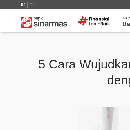
|
ID
EN
Kel
Ua
5 Cara Wujudkan
den