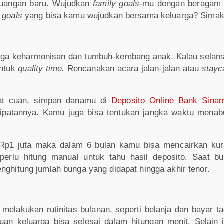
keuangan baru. Wujudkan
family goals
-mu dengan beragam 
a
goals
yang bisa kamu wujudkan bersama keluarga? Simak u
aga keharmonisan dan tumbuh-kembang anak. Kalau selama 
untuk
quality time.
Rencanakan acara jalan-jalan atau
stayc
pat cuan, simpan danamu di
Deposito Online Bank Sina
ipatannya. Kamu juga bisa tentukan jangka waktu menabu
p1 juta maka dalam 6 bulan kamu bisa mencairkan kura
rlu hitung manual untuk tahu hasil deposito. Saat bu
ghitung jumlah bunga yang didapat hingga akhir tenor.
t melakukan rutinitas bulanan, seperti belanja dan bayar t
luan
keluarga bisa selesai dalam hitungan menit. Selain 