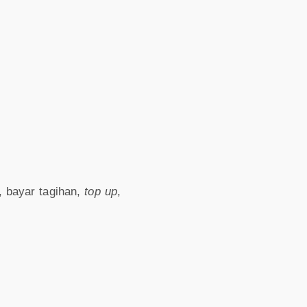
t, bayar tagihan,
top up
,